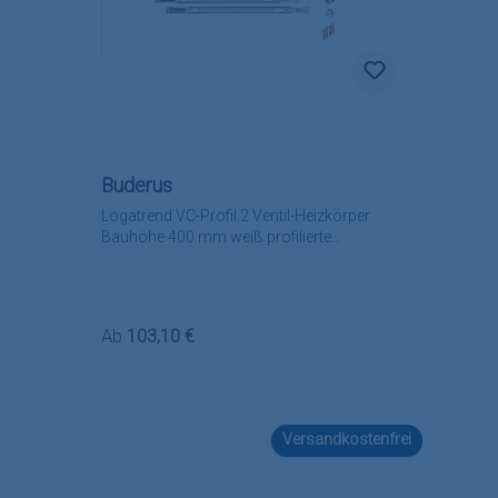
Buderus
Logatrend VC-Profil.2 Ventil-Heizkörper
Bauhöhe 400 mm weiß profilierte
Vorderfront
Regulärer Preis:
Ab
103,10 €
Versandkostenfrei