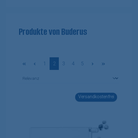
Produkte von Buderus
Seite
Seite
Seite
Seite
Seite
1
2
3
4
5
Versandkostenfrei