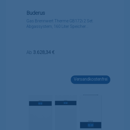
Buderus
Gas Brennwert Therme GB172i.2 Set:
Abgassystem, 160 Liter Speicher
Regelung, Zubehör
Regulärer Preis:
Ab
3.628,34 €
Versandkostenfrei