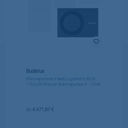
Buderus
Wärmepumpen Paket Logatherm WLW
176i Luft/Wasser Wärmepumpe 4 - 12 kW
Regulärer Preis:
Ab
6.671,87 €