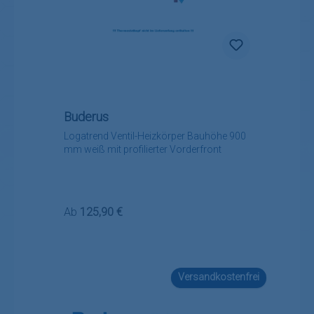
Buderus
Logatrend Ventil-Heizkörper Bauhöhe 900
mm weiß mit profilierter Vorderfront
Regulärer Preis:
Ab
125,90 €
Versandkostenfrei