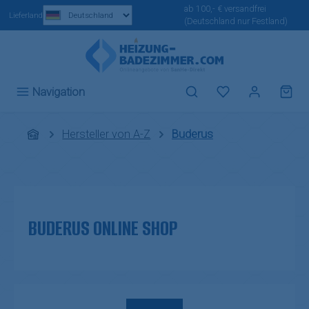
ab 100,- € versandfrei
Zum Hauptinhalt springen
Lieferland
(Deutschland nur Festland)
Du hast 0 Produ
Navigation
Hersteller von A-Z
Buderus
BUDERUS ONLINE SHOP