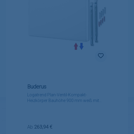
Buderus
Logatrend Plan-Ventil-Kompakt-
Heizkörper Bauhöhe 900 mm weiß mit
glatter Vorderfront
Regulärer Preis:
Ab
263,94 €