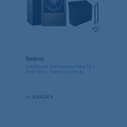
Buderus
Luft/Wasser Wärmepumpe Paket AR-9
WLW 196i 4 - 14 kW mit Puffer &
Brauchwasserspeicher
Regulärer Preis:
Ab
8.605,40 €