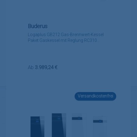
Buderus
Logaplus GB212 Gas-Brennwert-Kessel
Paket Gaskessel mit Reglung RC310
hybridfähig
Regulärer Preis:
Ab
3.989,24 €
Versandkostenfrei