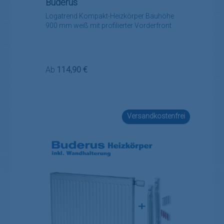
Buderus
Logatrend Kompakt-Heizkörper Bauhöhe
900 mm weiß mit profilierter Vorderfront
Regulärer Preis:
Ab
114,90 €
Versandkostenfrei