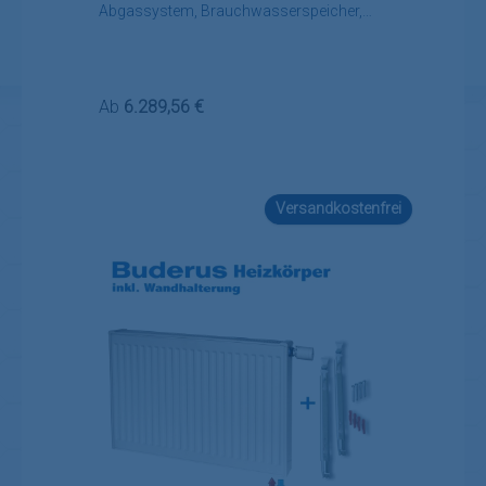
Abgassystem, Brauchwasserspeicher,
Regelung, Zubehör
Regulärer Preis:
Ab
6.289,56 €
Versandkostenfrei