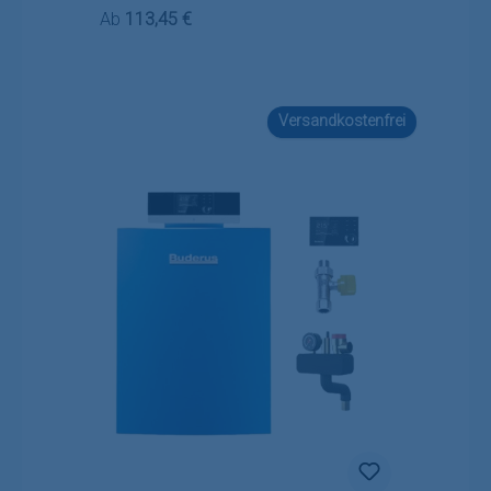
Regulärer Preis:
Ab
113,45 €
Versandkostenfrei