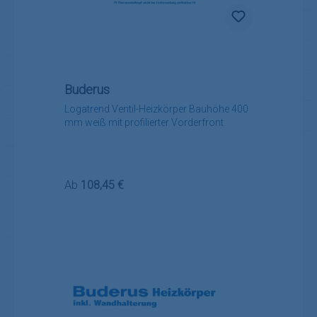
Buderus
Logatrend Ventil-Heizkörper Bauhöhe 400
mm weiß mit profilierter Vorderfront
Regulärer Preis:
Ab
108,45 €