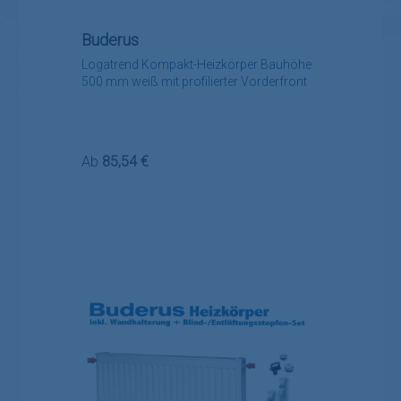
Buderus
Logatrend Kompakt-Heizkörper Bauhöhe
500 mm weiß mit profilierter Vorderfront
Regulärer Preis:
Ab
85,54 €