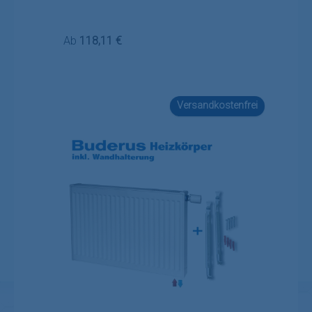
Regulärer Preis:
Ab
118,11 €
Versandkostenfrei