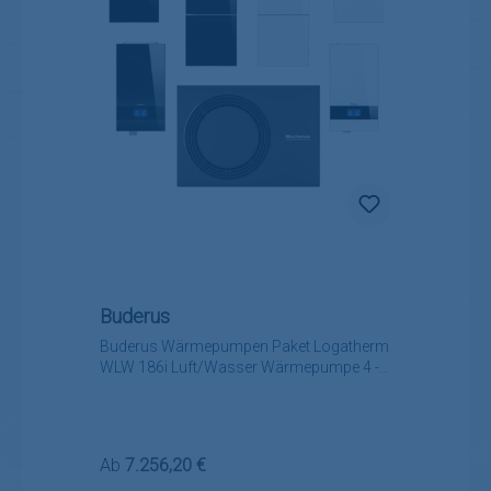
Buderus
Buderus Wärmepumpen Paket Logatherm
WLW 186i Luft/Wasser Wärmepumpe 4 -
12 kW
Regulärer Preis:
Ab
7.256,20 €