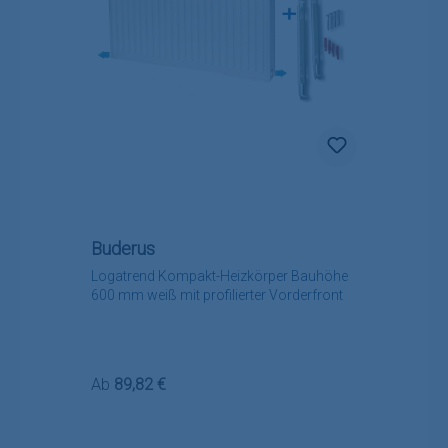
Buderus
Logatrend Kompakt-Heizkörper Bauhöhe
600 mm weiß mit profilierter Vorderfront
Regulärer Preis:
Ab
89,82 €