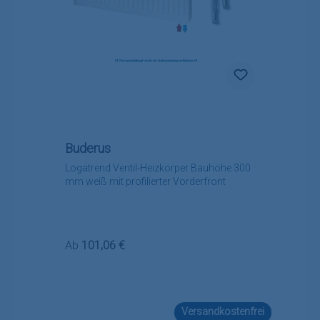
Buderus
Logatrend Ventil-Heizkörper Bauhöhe 300
mm weiß mit profilierter Vorderfront
Regulärer Preis:
Ab
101,06 €
Versandkostenfrei