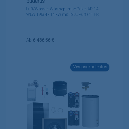
Buderus
Luft/Wasser Wärmepumpe Paket AR-14
WLW 196i 4 - 14 kW mit 120L Puffer 1 HK
Regulärer Preis:
Ab
6.436,56 €
Versandkostenfrei