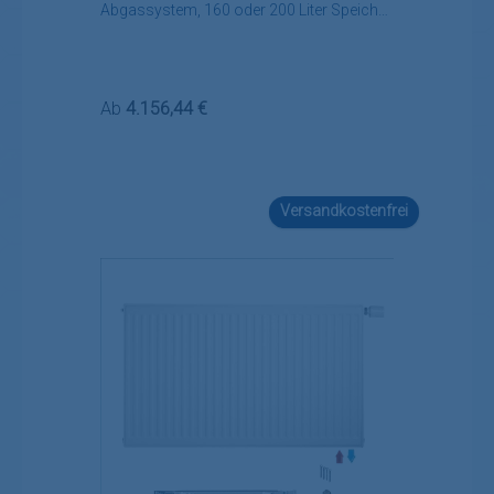
Abgassystem, 160 oder 200 Liter Speicher
Regelung, Zubehör
Regulärer Preis:
Ab
4.156,44 €
Versandkostenfrei