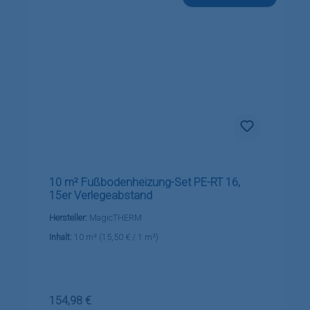
10 m² Fußbodenheizung-Set PE-RT 16,
15er Verlegeabstand
Hersteller:
MagicTHERM
Inhalt:
10 m²
(15,50 € / 1 m²)
Regulärer Preis:
154,98 €