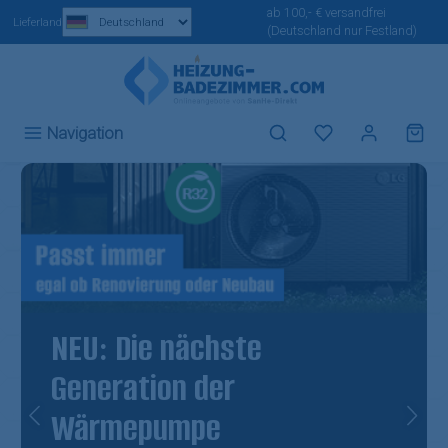
ab 100,- € versandfrei
Zum Hauptinhalt springen
Lieferland
(Deutschland nur Festland)
Du hast 0 Produ
Navigation
Slider überspringen
NEU: Die nächste
Generation der
Wärmepumpe