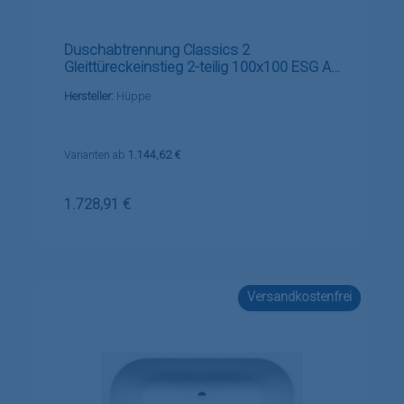
Duschabtrennung Classics 2
Gleittüreckeinstieg 2-teilig 100x100 ESG AP
HG
Hersteller:
Hüppe
Varianten ab
1.144,62 €
Regulärer Preis:
1.728,91 €
Versandkostenfrei