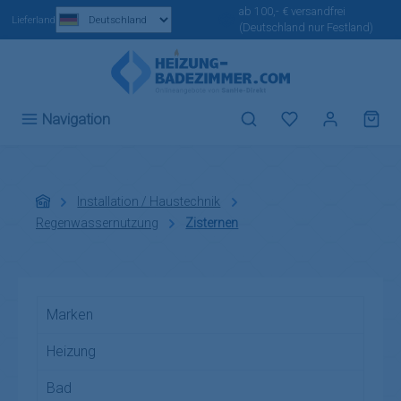
ab 100,- € versandfrei
Zum Hauptinhalt springen
Lieferland
(Deutschland nur Festland)
Du hast 0 Produ
Navigation
Installation / Haustechnik
Regenwassernutzung
Zisternen
Marken
Heizung
Bad