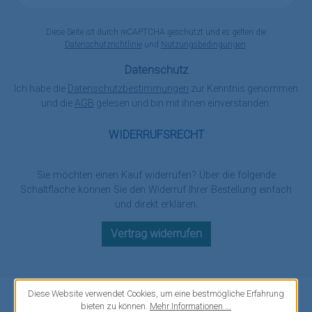
Adresse
*
Diese Seite ist durch reCAPTCHA geschützt und es gelten die
Datenschutzrichtlinie
und
Nutzungsbedingungen
.
Datenschutz
Ich habe die
Datenschutzbestimmungen
zur Kenntnis genommen
und die
AGB
gelesen und bin mit ihnen einverstanden.
WIDERRUFSRECHT
Sie möchten einen Kauf widerrufen? Über die folgende
Schaltfläche können Sie den Widerruf Ihrer Bestellung einfach
und direkt erklären.
Vertrag widerrufen
Diese Website verwendet Cookies, um eine bestmögliche Erfahrung
bieten zu können.
Mehr Informationen ...