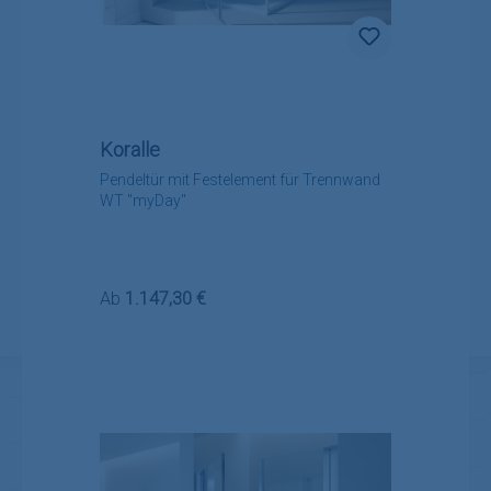
Koralle
Pendeltür mit Festelement für Trennwand
WT "myDay"
Regulärer Preis:
Ab
1.147,30 €