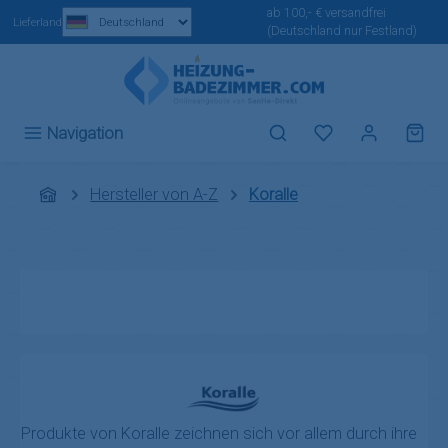
ab 100,- € versandfrei
Zum Hauptinhalt springen
Lieferland
(Deutschland nur Festland)
Du hast 0 Produ
Navigation
Hersteller von A-Z
Koralle
Produkte von Koralle zeichnen sich vor allem durch ihre