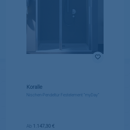
Koralle
Nischen-Pendeltür Festelement "myDay"
Regulärer Preis:
Ab
1.147,30 €