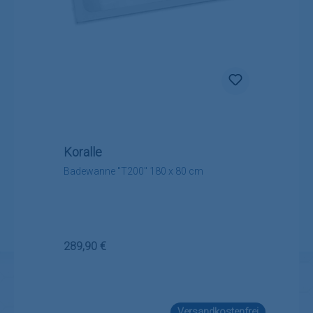
Koralle
Badewanne "T200" 180 x 80 cm
Regulärer Preis:
289,90 €
Versandkostenfrei