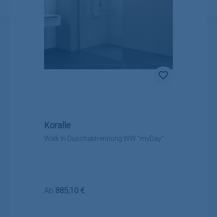
Koralle
Walk In Duschabtrennung WW "myDay"
Regulärer Preis:
Ab
885,10 €