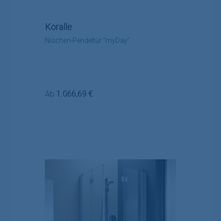
Koralle
Nischen-Pendeltür "myDay"
Regulärer Preis:
Ab
1.066,69 €