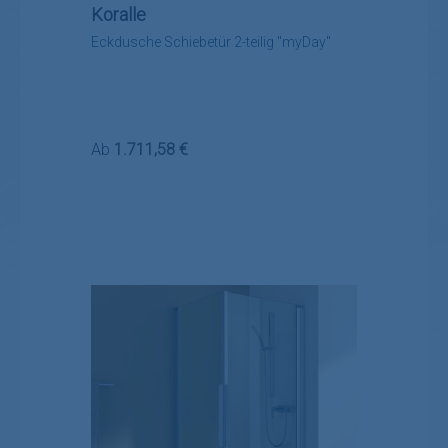
Koralle
Eckdusche Schiebetür 2-teilig "myDay"
Regulärer Preis:
Ab
1.711,58 €