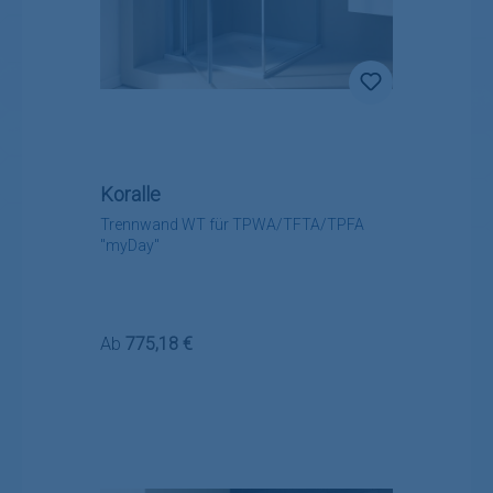
Koralle
Trennwand WT für TPWA/TFTA/TPFA
"myDay"
Regulärer Preis:
Ab
775,18 €