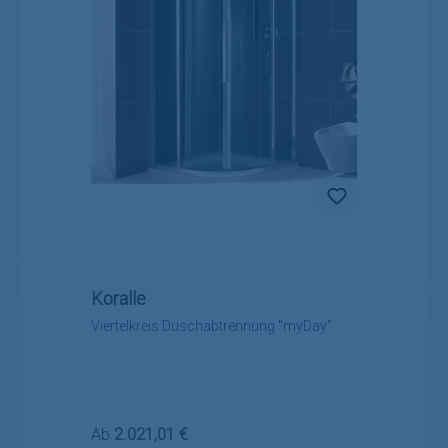
Koralle
Viertelkreis Duschabtrennung "myDay"
Regulärer Preis:
Ab
2.021,01 €