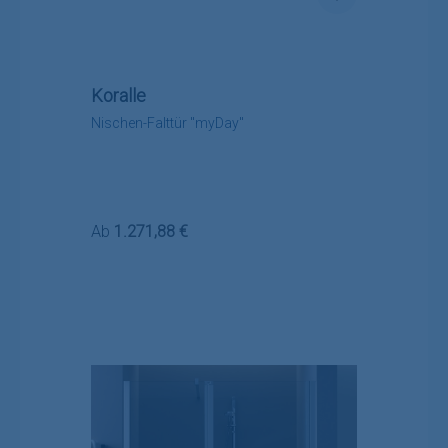
Koralle
Nischen-Falttür "myDay"
Regulärer Preis:
Ab
1.271,88 €