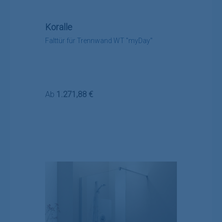
Koralle
Falttür für Trennwand WT "myDay"
Regulärer Preis:
Ab
1.271,88 €