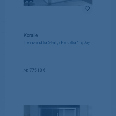
Koralle
Trennwand für 2-teilige Pendeltür "myDay"
Regulärer Preis:
Ab
775,18 €