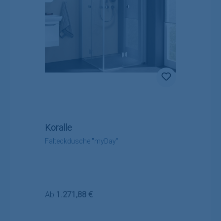
Koralle
Falteckdusche "myDay"
Regulärer Preis:
Ab
1.271,88 €