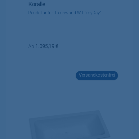
Koralle
Pendeltür für Trennwand WT "myDay"
Regulärer Preis:
Ab
1.095,19 €
Versandkostenfrei