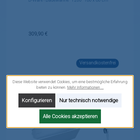
B-Ware ! Badewanne "T200" 180 x 80 cm
Regulärer Preis:
309,90 €
Versandkostenfrei
Diese Website verwendet Cookies, um eine bestmögliche Erfahrung
bieten zu können.
Mehr Informationen ...
Konfigurieren
Nur technisch notwendige
Alle Cookies akzeptieren