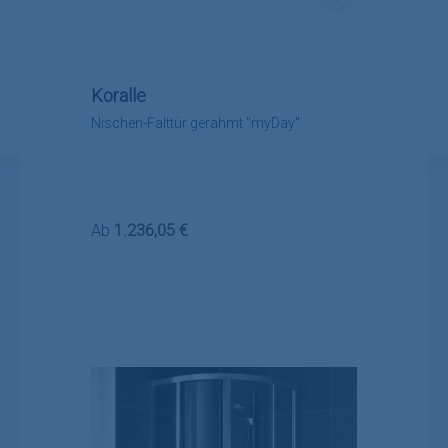
Koralle
Nischen-Falttür gerahmt "myDay"
Regulärer Preis:
Ab
1.236,05 €