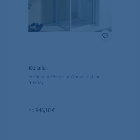
Koralle
Eckdusche Pendeltür Wandanschlag
"myDay"
Regulärer Preis:
Ab
946,18 €