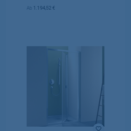
Regulärer Preis:
Ab
1.194,52 €