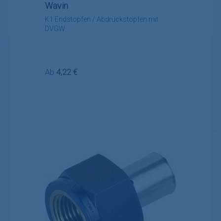
Wavin
K1 Endstopfen / Abdrückstopfen mit
DVGW
Regulärer Preis:
Ab
4,22 €