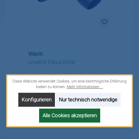
Wavin
smartFIX T-Stück DVGW
Diese Website verwendet Cookies, um eine bestmögliche Erfahrung
bieten zu können.
Mehr Informationen ...
Regulärer Preis:
Ab
7,97 €
Konfigurieren
Nur technisch notwendige
Alle Cookies akzeptieren