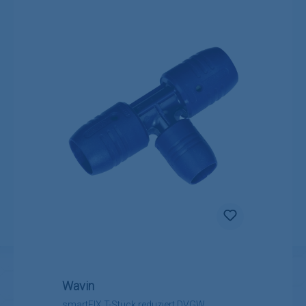
Wavin
smartFIX T-Stück reduziert DVGW