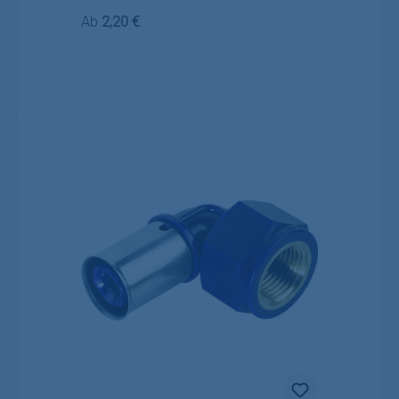
Regulärer Preis:
Ab
2,20 €