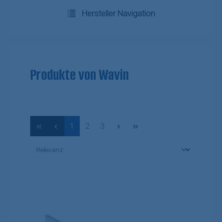
Hersteller Navigation
Produkte von Wavin
Seite
Seite
Seite
1
2
3