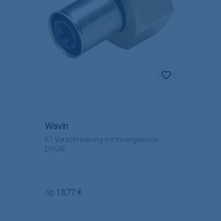
Wavin
K1 Verschraubung mit Innengewinde
DVGW
Regulärer Preis:
Ab
13,77 €