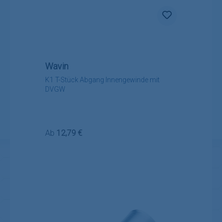
Wavin
K1 T-Stück Abgang Innengewinde mit
DVGW
Regulärer Preis:
Ab
12,79 €