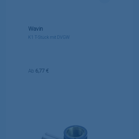
Wavin
K1 T-Stück mit DVGW
Regulärer Preis:
Ab
6,77 €