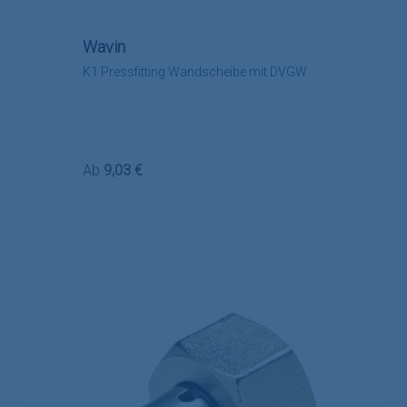
Wavin
K1 Pressfitting Wandscheibe mit DVGW
Regulärer Preis:
Ab
9,03 €