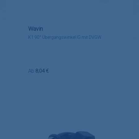
Wavin
K1 90° Übergangswinkel IG mit DVGW
Regulärer Preis:
Ab
8,04 €