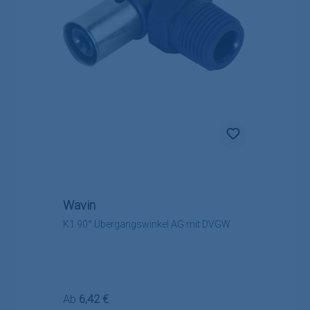
Wavin
K1 90° Übergangswinkel AG mit DVGW
Regulärer Preis:
Ab
6,42 €