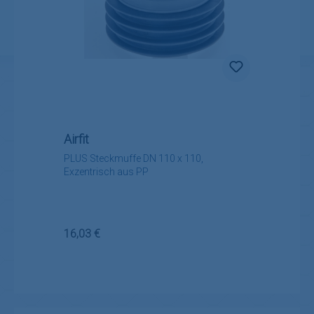
Airfit
PLUS Steckmuffe DN 110 x 110,
Exzentrisch aus PP
Regulärer Preis:
16,03 €