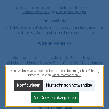
*
Diese Seite ist durch reCAPTCHA geschützt und es gelten die
Datenschutzrichtlinie
und
Nutzungsbedingungen
.
Datenschutz
Ich habe die
Datenschutzbestimmungen
zur Kenntnis genommen
und die
AGB
gelesen und bin mit ihnen einverstanden.
WIDERRUFSRECHT
Sie möchten einen Kauf widerrufen? Über die folgende
Schaltfläche können Sie den Widerruf Ihrer Bestellung einfach
und direkt erklären.
Diese Website verwendet Cookies, um eine bestmögliche Erfahrung
bieten zu können.
Mehr Informationen ...
Vertrag widerrufen
Konfigurieren
Nur technisch notwendige
Alle Cookies akzeptieren