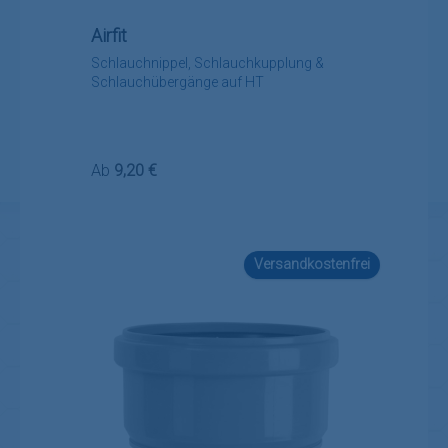
Airfit
Schlauchnippel, Schlauchkupplung &
Schlauchübergänge auf HT
Regulärer Preis:
Ab
9,20 €
Versandkostenfrei