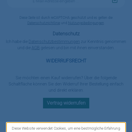
Mail-
Adresse
*
Diese Seite ist durch reCAPTCHA geschützt und es gelten die
Datenschutzrichtlinie
und
Nutzungsbedingungen
.
Datenschutz
Ich habe die
Datenschutzbestimmungen
zur Kenntnis genommen
und die
AGB
gelesen und bin mit ihnen einverstanden.
WIDERRUFSRECHT
Sie möchten einen Kauf widerrufen? Über die folgende
Schaltfläche können Sie den Widerruf Ihrer Bestellung einfach
und direkt erklären.
Vertrag widerrufen
Diese Website verwendet Cookies, um eine bestmögliche Erfahrung