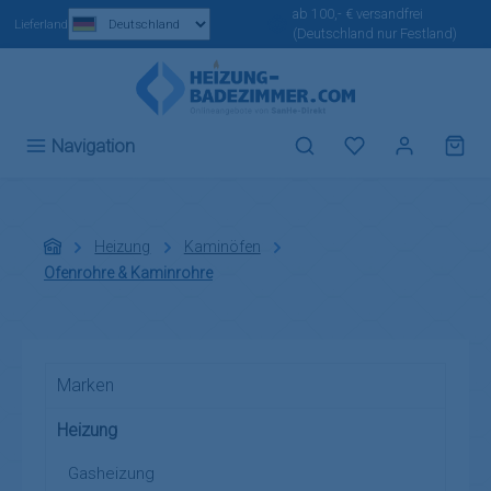
ab 100,- € versandfrei
Zum Hauptinhalt springen
Lieferland
(Deutschland nur Festland)
Du hast 0 Produ
Navigation
Heizung
Kaminöfen
Ofenrohre & Kaminrohre
Marken
Heizung
Gasheizung