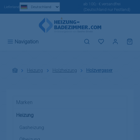
ab 100,- € versandfrei
Zum Hauptinhalt springen
Lieferland
(Deutschland nur Festland)
Du hast 0 Produ
Navigation
Heizung
Holzheizung
Holzvergaser
Marken
Heizung
Gasheizung
Ölheizung