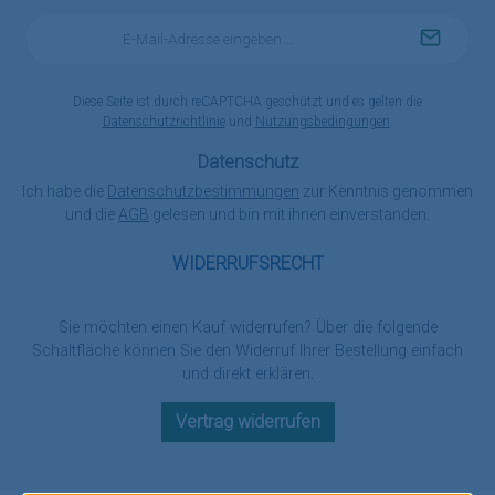
E-
Mail-
Adresse
*
Diese Seite ist durch reCAPTCHA geschützt und es gelten die
Datenschutzrichtlinie
und
Nutzungsbedingungen
.
Datenschutz
Ich habe die
Datenschutzbestimmungen
zur Kenntnis genommen
und die
AGB
gelesen und bin mit ihnen einverstanden.
WIDERRUFSRECHT
Sie möchten einen Kauf widerrufen? Über die folgende
Schaltfläche können Sie den Widerruf Ihrer Bestellung einfach
und direkt erklären.
Vertrag widerrufen