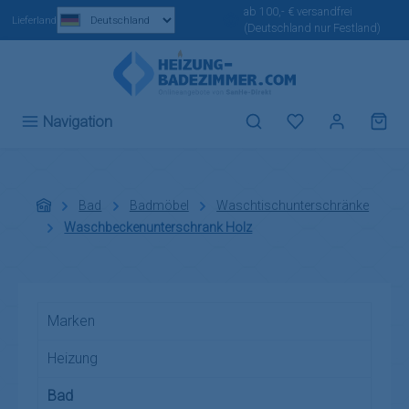
ab 100,- € versandfrei
Zum Hauptinhalt springen
Lieferland
(Deutschland nur Festland)
Du hast 0 Produ
Navigation
Bad
Badmöbel
Waschtischunterschränke
Waschbeckenunterschrank Holz
Marken
Heizung
Bad