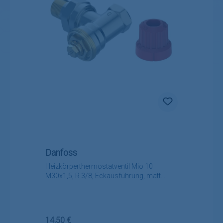
Danfoss
Heizkörperthermostatventil Mio 10
M30x1,5, R 3/8, Eckausführung, matt
vernickelt
Regulärer Preis:
14,50 €