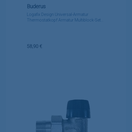
Buderus
Logafix Design Universal-Armatur
Thermostatkopf Armatur Multiblock-Set
weiß
Regulärer Preis:
58,90 €