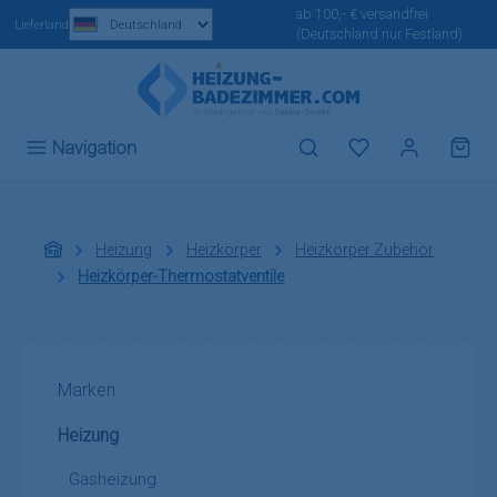
ab 100,- € versandfrei
Zum Hauptinhalt springen
Lieferland
(Deutschland nur Festland)
Du hast 0 Produ
Navigation
Heizung
Heizkörper
Heizkörper Zubehör
Heizkörper-Thermostatventile
Marken
Heizung
Gasheizung