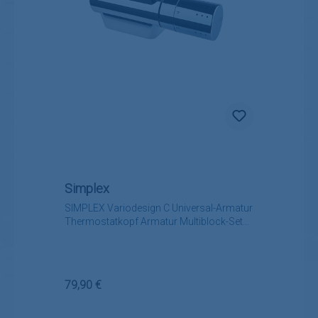
Simplex
SIMPLEX Variodesign C Universal-Armatur
Thermostatkopf Armatur Multiblock-Set
chrom
Regulärer Preis:
79,90 €