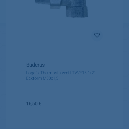
Buderus
Logafix Thermostatventil TVVE15 1/2"
Eckform M30x1,5
Regulärer Preis:
16,50 €