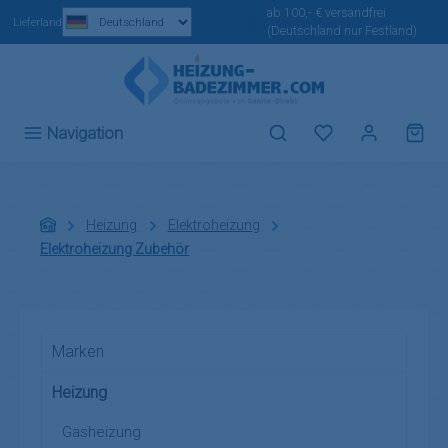
ab 100,- € versandfrei
Zum Hauptinhalt springen
Lieferland
(Deutschland nur Festland)
Du hast 0 Produ
Navigation
Heizung
Elektroheizung
Elektroheizung Zubehör
Marken
Heizung
Gasheizung