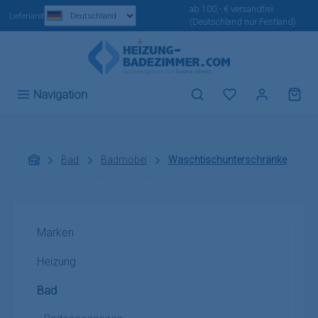
ab 100,- € versandfrei
Zum Hauptinhalt springen
Lieferland
(Deutschland nur Festland)
Du hast 0 Produ
Navigation
Bad
Badmöbel
Waschtischunterschränke
Marken
Heizung
Bad