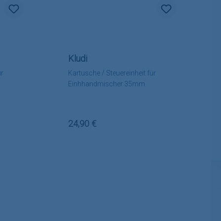
Kludi
ür
Kartusche / Steuereinheit für
Einhhandmischer 35mm
Regulärer Preis:
24,90 €