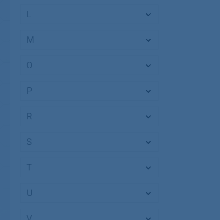
Koralle
(23)
L
M
O
P
R
S
T
U
V