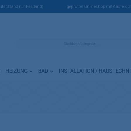
eutschland nur Festland)
geprüfter Onlineshop mit Käufersch
N
HEIZUNG
BAD
INSTALLATION / HAUSTECHN