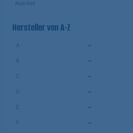
Kludi Bad
Hersteller von A-Z
A
B
C
D
E
F