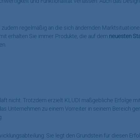
wertigkeit und Funktionalität verlassen. Auch das Design
zudem regelmäßig an die sich ändernden Marktsituationen
omit erhalten Sie immer Produkte, die auf dem
neuesten St
en.
äft nicht. Trotzdem erzielt KLUDI maßgebliche Erfolge mi
as Unternehmen zu einem Vorreiter in seinem Bereich ge
g.
icklungsabteilung: Sie legt den Grundstein für diesen Erfo