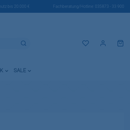
utz bis 20.000 €
Fachberatung/Hotline:
035873 - 33 900
Du hast 0 Produkte auf dem M
IK
SALE