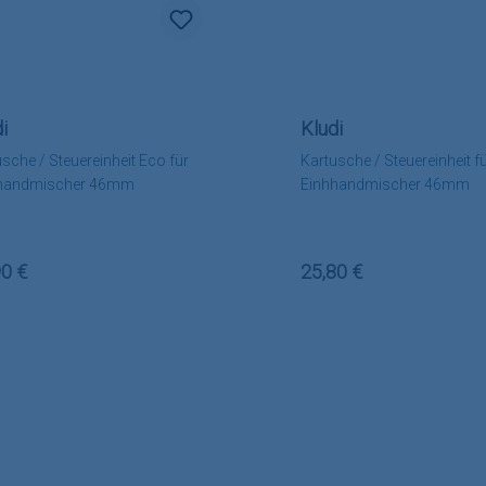
i
Kludi
sche / Steuereinheit Eco für
Kartusche / Steuereinheit f
handmischer 46mm
Einhhandmischer 46mm
lärer Preis:
Regulärer Preis:
90 €
25,80 €