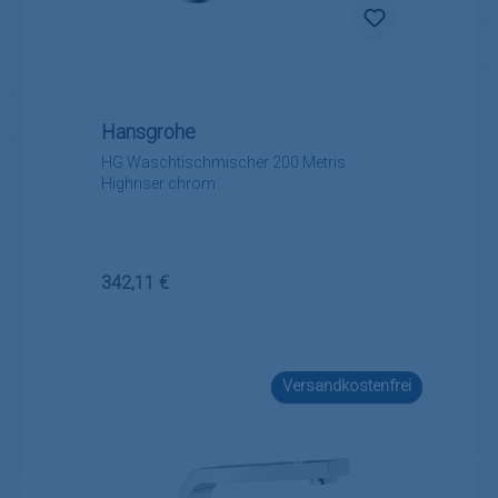
Hansgrohe
HG Waschtischmischer 200 Metris
Highriser chrom
Regulärer Preis:
342,11 €
Versandkostenfrei