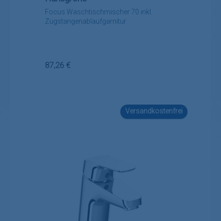
Focus Waschtischmischer 70 inkl.
Zugstangenablaufgarnitur
Regulärer Preis:
87,26 €
Versandkostenfrei