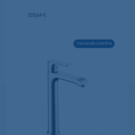
Regulärer Preis:
233,64 €
Versandkostenfrei