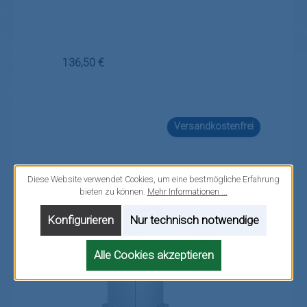
Regulärer Preis:
136,50 €
Versandkostenfrei
Diese Website verwendet Cookies, um eine bestmögliche Erfahrung
bieten zu können.
Mehr Informationen ...
Konfigurieren
Nur technisch notwendige
Alle Cookies akzeptieren