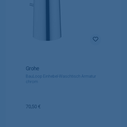
Grohe
BauLoop Einhebel-Waschtisch Armatur
chrom
Regulärer Preis:
70,50 €