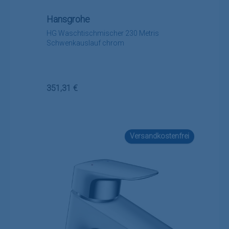
Hansgrohe
HG Waschtischmischer 230 Metris
Schwenkauslauf chrom
Regulärer Preis:
351,31 €
Versandkostenfrei