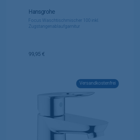
Hansgrohe
Focus Waschtischmischer 100 inkl.
Zugstangenablaufgarnitur
Regulärer Preis:
99,95 €
Versandkostenfrei