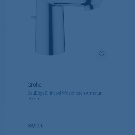
Grohe
BauEdge Einhebel-Waschtisch Armatur
chrom
Regulärer Preis:
63,90 €