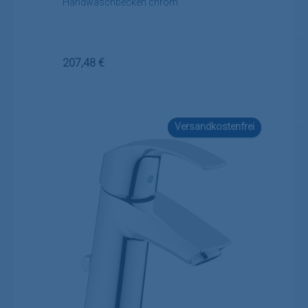
Handwaschbecken chrom
Regulärer Preis:
207,48 €
Versandkostenfrei