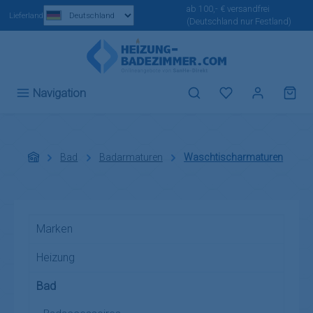
ab 100,- € versandfrei
Zum Hauptinhalt springen
Lieferland
(Deutschland nur Festland)
Du hast 0 Produ
Navigation
Bad
Badarmaturen
Waschtischarmaturen
Marken
Heizung
Bad