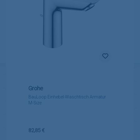
Grohe
BauLoop Einhebel-Waschtisch Armatur
M-Size
Regulärer Preis:
82,85 €