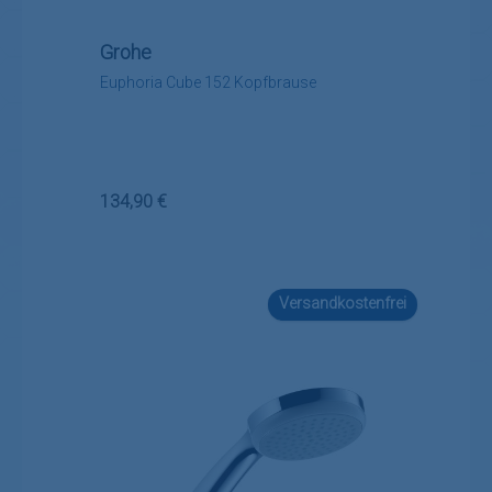
Grohe
Euphoria Cube 152 Kopfbrause
Regulärer Preis:
134,90 €
Versandkostenfrei