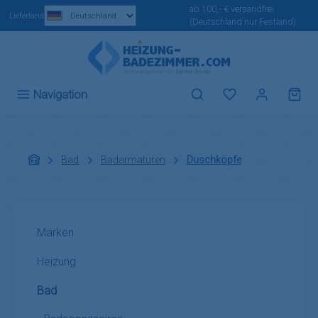
ab 100,- € versandfrei
Zum Hauptinhalt springen
Lieferland
(Deutschland nur Festland)
Du hast 0 Produ
Navigation
Bad
Badarmaturen
Duschköpfe
Marken
Heizung
Bad