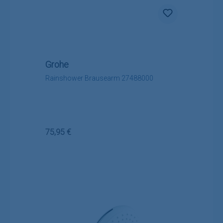
Grohe
Rainshower Brausearm 27488000
Regulärer Preis:
75,95 €