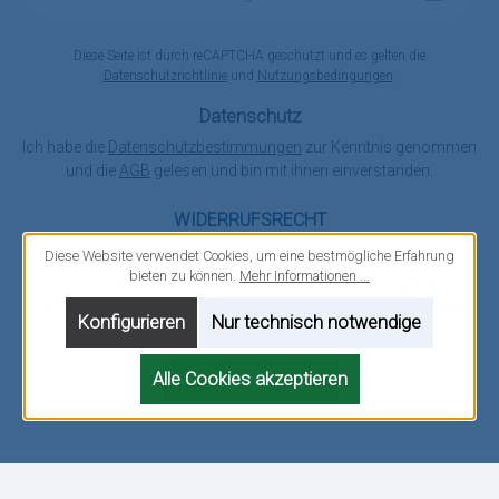
Adresse
*
Diese Seite ist durch reCAPTCHA geschützt und es gelten die
Datenschutzrichtlinie
und
Nutzungsbedingungen
.
Datenschutz
Ich habe die
Datenschutzbestimmungen
zur Kenntnis genommen
und die
AGB
gelesen und bin mit ihnen einverstanden.
WIDERRUFSRECHT
Diese Website verwendet Cookies, um eine bestmögliche Erfahrung
bieten zu können.
Mehr Informationen ...
Sie möchten einen Kauf widerrufen? Über die folgende
Schaltfläche können Sie den Widerruf Ihrer Bestellung einfach
Konfigurieren
Nur technisch notwendige
und direkt erklären.
Vertrag widerrufen
Alle Cookies akzeptieren