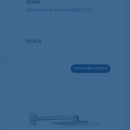
Grohe
Rainshower Brausearm #28576000
Regulärer Preis:
83,60 €
Versandkostenfrei