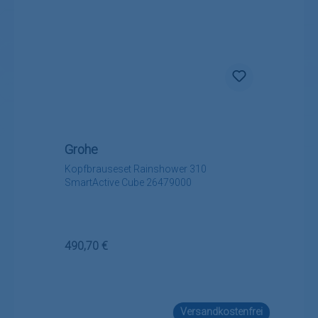
Grohe
Kopfbrauseset Rainshower 310
SmartActive Cube 26479000
Regulärer Preis:
490,70 €
Versandkostenfrei