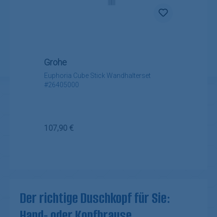
Grohe
Euphoria Cube Stick Wandhalterset
#26405000
Regulärer Preis:
107,90 €
Der richtige Duschkopf für Sie:
Hand- oder Kopfbrause