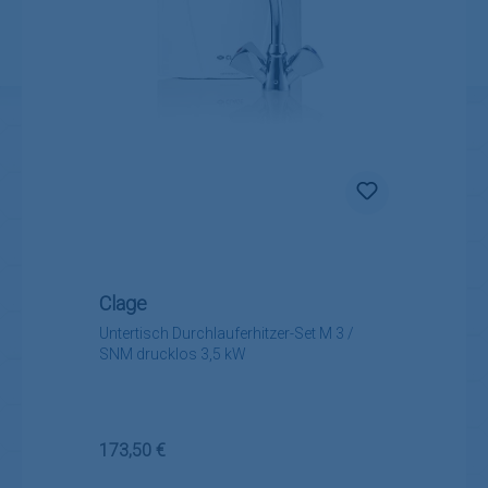
Clage
Untertisch Durchlauferhitzer-Set M 3 /
SNM drucklos 3,5 kW
Regulärer Preis:
173,50 €