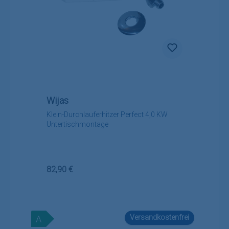
Wijas
Klein-Durchlauferhitzer Perfect 4,0 KW
Untertischmontage
Regulärer Preis:
82,90 €
Versandkostenfrei
A