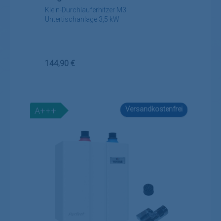
Klein-Durchlauferhitzer M3
Untertischanlage 3,5 kW
Regulärer Preis:
144,90 €
Versandkostenfrei
A+++