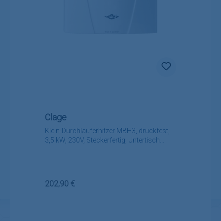
Clage
Klein-Durchlauferhitzer MBH3, druckfest,
3,5 kW, 230V, Steckerfertig, Untertisch
Montage
Regulärer Preis:
202,90 €