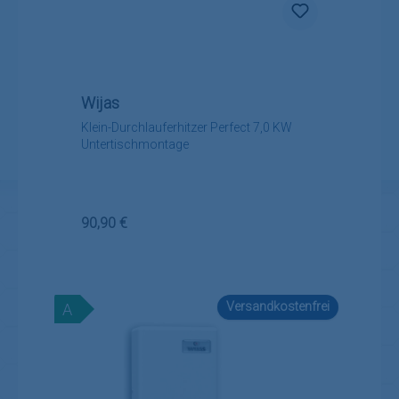
Wijas
Klein-Durchlauferhitzer Perfect 7,0 KW
Untertischmontage
Regulärer Preis:
90,90 €
Versandkostenfrei
A