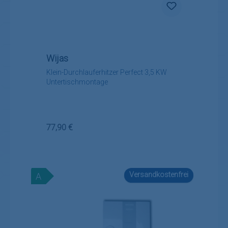
Wijas
Klein-Durchlauferhitzer Perfect 3,5 KW
Untertischmontage
Regulärer Preis:
77,90 €
Versandkostenfrei
A