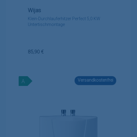
Wijas
Klein-Durchlauferhitzer Perfect 5,0 KW
Untertischmontage
Regulärer Preis:
85,90 €
Versandkostenfrei
A