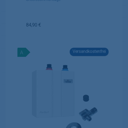
Regulärer Preis:
84,90 €
Versandkostenfrei
A