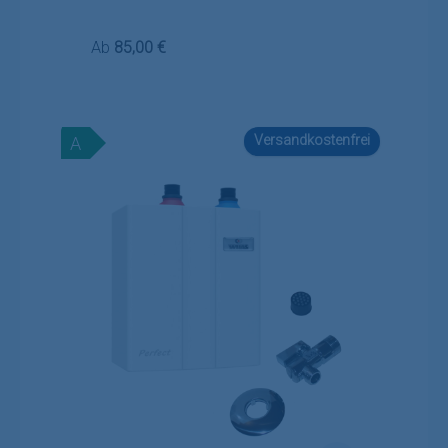
Regulärer Preis:
Ab
85,00 €
Versandkostenfrei
A