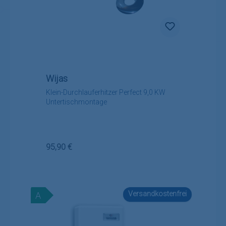
Wijas
Klein-Durchlauferhitzer Perfect 9,0 KW
Untertischmontage
Regulärer Preis:
95,90 €
Versandkostenfrei
A