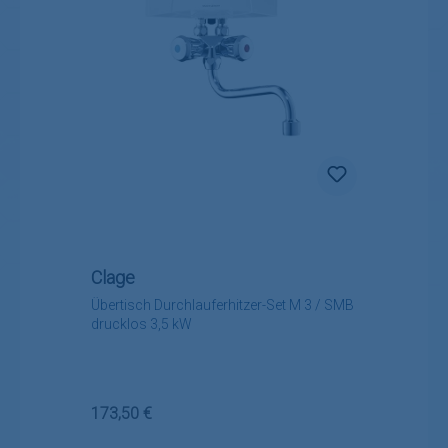
Clage
Übertisch Durchlauferhitzer-Set M 3 / SMB
drucklos 3,5 kW
Regulärer Preis:
173,50 €