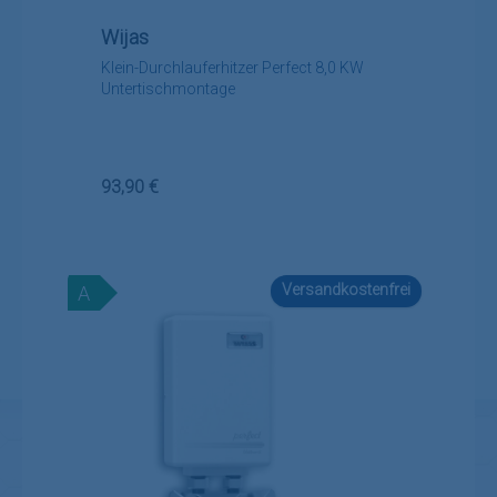
Wijas
Klein-Durchlauferhitzer Perfect 8,0 KW
Untertischmontage
Regulärer Preis:
93,90 €
Versandkostenfrei
A