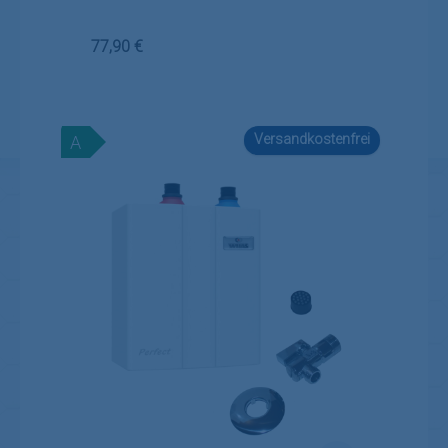
Regulärer Preis:
77,90 €
Versandkostenfrei
A