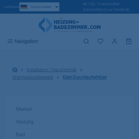
ab 100,- € versandfrei
Zum Hauptinhalt springen
Lieferland
(Deutschland nur Festland)
Du hast 0 Produ
Navigation
Installation / Haustechnik
Warmwasserbereiter
Klein-Durchlauferhitzer
Marken
Heizung
Bad