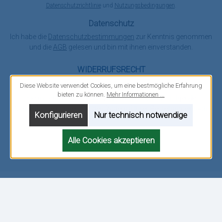
Datenschutzrichtlinie
und
Nutzungsbedingungen
.
Datenschutz
Ich habe die
Datenschutzbestimmungen
zur Kenntnis genommen
und die
AGB
gelesen und bin mit ihnen einverstanden.
WIDERRUFSRECHT
Diese Website verwendet Cookies, um eine bestmögliche Erfahrung
bieten zu können.
Mehr Informationen ...
Sie möchten einen Kauf widerrufen? Über die folgende
Schaltfläche können Sie den Widerruf Ihrer Bestellung einfach
Konfigurieren
Nur technisch notwendige
und direkt erklären.
Vertrag widerrufen
Alle Cookies akzeptieren
Facebook
Instagram
Twitter
YouTube