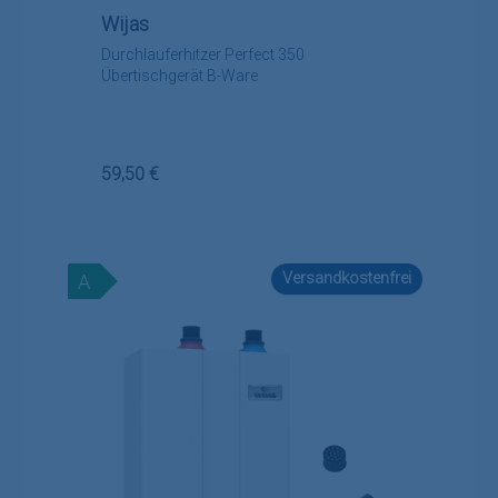
Wijas
Durchlauferhitzer Perfect 350
Übertischgerät B-Ware
Regulärer Preis:
59,50 €
Versandkostenfrei
A