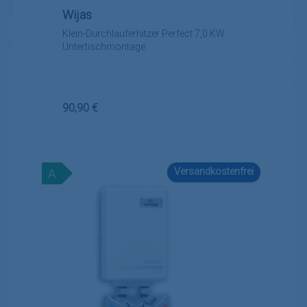
Wijas
Klein-Durchlauferhitzer Perfect 7,0 KW
Untertischmontage
Regulärer Preis:
90,90 €
Versandkostenfrei
A