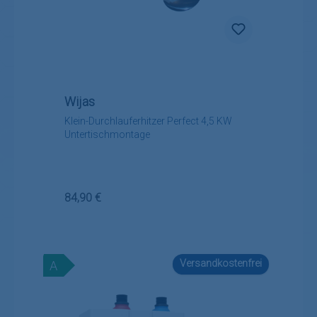
Wijas
Klein-Durchlauferhitzer Perfect 4,5 KW
Untertischmontage
Regulärer Preis:
84,90 €
Versandkostenfrei
A