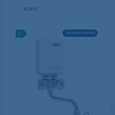
Regulärer Preis:
95,90 €
Versandkostenfrei
A