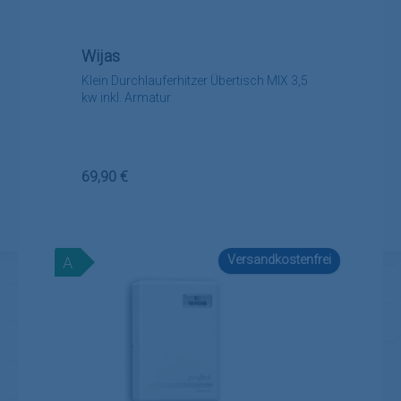
Wijas
Klein Durchlauferhitzer Übertisch MIX 3,5
kw inkl. Armatur
Regulärer Preis:
69,90 €
Versandkostenfrei
A