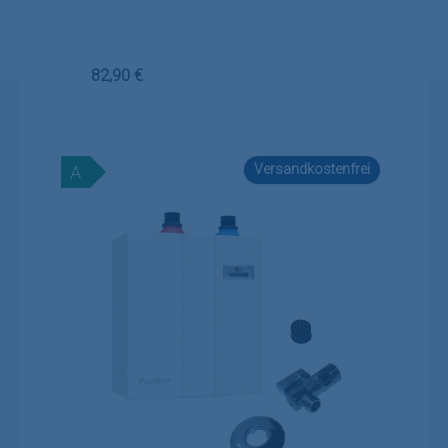
Regulärer Preis:
82,90 €
Versandkostenfrei
A