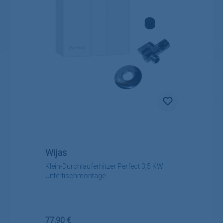
Wijas
Klein-Durchlauferhitzer Perfect 3,5 KW
Untertischmontage
Regulärer Preis:
77,90 €