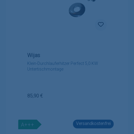
Wijas
Klein-Durchlauferhitzer Perfect 5,0 KW
Untertischmontage
Regulärer Preis:
85,90 €
Versandkostenfrei
A+++