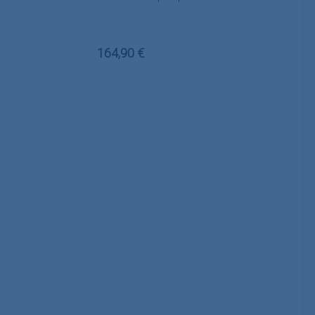
Regulärer Preis:
164,90 €