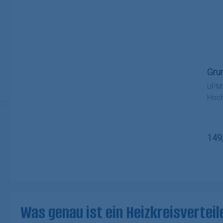
Gru
UPM3
Hoch
180m
Regu
149
Was genau ist ein Heizkreisverteil