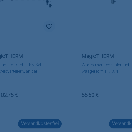
gicTHERM
MagicTHERM
ium Edelstahl HKV Set
Wärmemengenzähler-Einb
reisverteiler wählbar
waagerecht 1" / 3/4"
lärer Preis:
Regulärer Preis:
102,76 €
55,50 €
Versandkostenfrei
Versandko