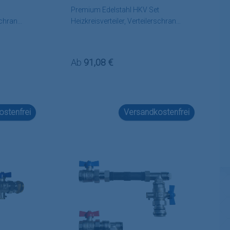
Premium Edelstahl HKV Set
schrank,
Heizkreisverteiler, Verteilerschrank,
Zubehör wählbar
Regulärer Preis:
Ab
91,08 €
stenfrei
Versandkostenfrei