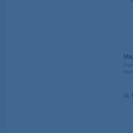
Ma
Prem
Heizk
Regu
Ab