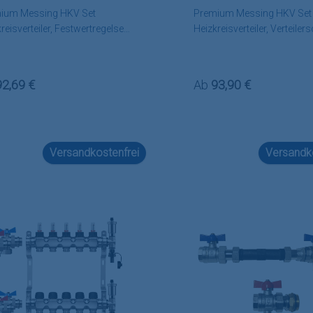
ium Messing HKV Set
Premium Messing HKV Set
reisverteiler, Festwertregelset,
Heizkreisverteiler, Verteiler
bar
Zubehör wählbar
lärer Preis:
Regulärer Preis:
92,69 €
Ab
93,90 €
Versandkostenfrei
Versandko