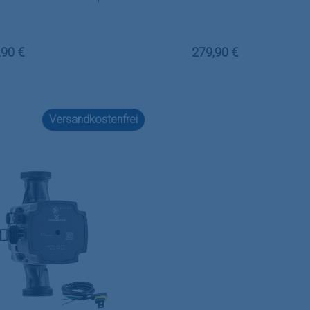
m inkl. Kabel
lärer Preis:
Regulärer Preis:
,90 €
279,90 €
Versandkostenfrei