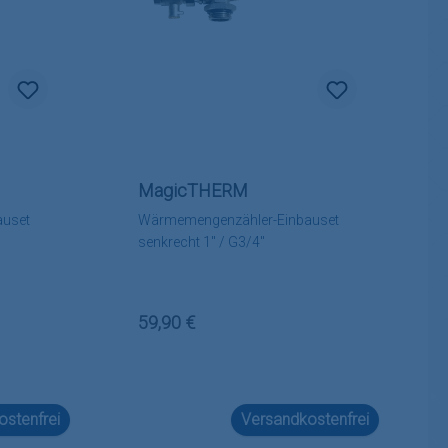
MagicTHERM
auset
Wärmemengenzähler-Einbauset
senkrecht 1" / G3/4"
Regulärer Preis:
59,90 €
stenfrei
Versandkostenfrei