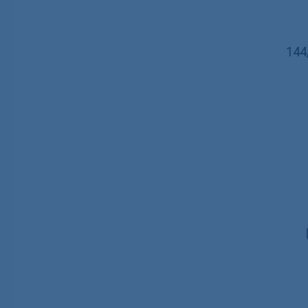
130m
Regu
144