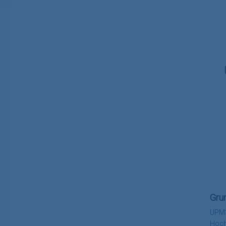
Gru
UPM3
Hoch