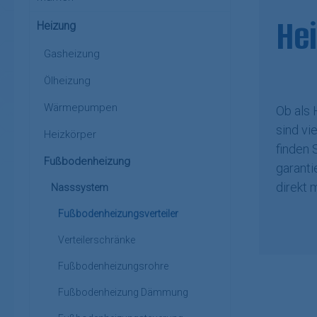
Hei
Heizung
Gasheizung
Ölheizung
Wärmepumpen
Ob als
sind vi
Heizkörper
finden 
Fußbodenheizung
garanti
direkt 
Nasssystem
Fußbodenheizungsverteiler
Verteilerschränke
Fußbodenheizungsrohre
Fußbodenheizung Dämmung