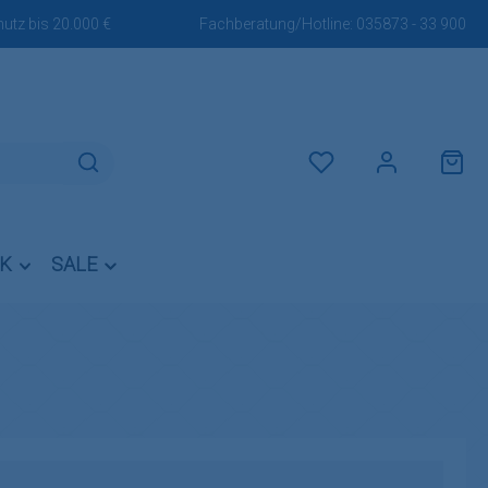
utz bis 20.000 €
Fachberatung/Hotline:
035873 - 33 900
Du hast 0 Produkte auf dem M
IK
SALE