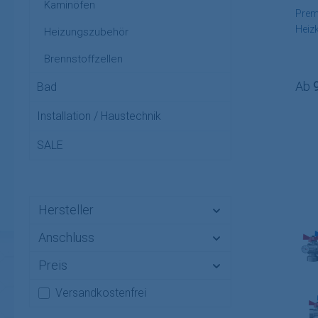
Kaminöfen
Prem
Heizk
Heizungszubehör
wähl
Brennstoffzellen
Regu
Ab
Bad
Installation / Haustechnik
SALE
Hersteller
Anschluss
Preis
Filter hinzufügen: Versandkostenfrei
Versandkostenfrei