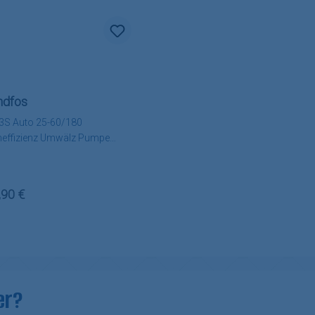
ndfos
S Auto 25-60/180
effizienz Umwälz Pumpe
m inkl. Kabel
lärer Preis:
,90 €
er?