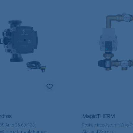
ndfos
MagicTHERM
S Auto 25-60/130
Festwertregelset mit Wilo
effizienz Umwälz Pumpe
Abstand 235 mm