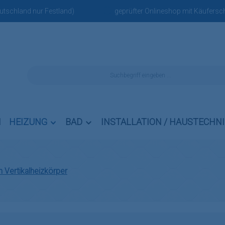
eutschland nur Festland)
geprüfter Onlineshop mit Käufersch
N
HEIZUNG
BAD
INSTALLATION / HAUSTECHN
n Vertikalheizkörper