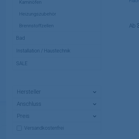
Flach
Kaminöfen
Komp
Heizungszubehör
glatt
Regu
Ab
Brennstoffzellen
Bad
Installation / Haustechnik
SALE
Hersteller
Anschluss
Preis
Filter hinzufügen: Versandkostenfrei
Versandkostenfrei