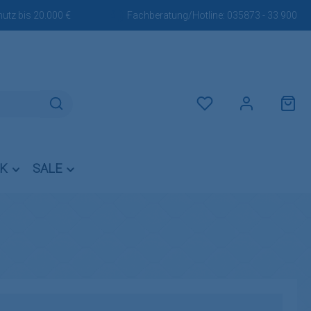
utz bis 20.000 €
Fachberatung/Hotline:
035873 - 33 900
Du hast 0 Produkte auf dem M
IK
SALE