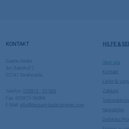
KONTAKT
HILFE & SE
SanHe-Direkt
Über uns
Am Bahnhof 2
Kontakt
02747 Strahwalde
Liefer-& Ver
Zahlung
Telefon:
035873 - 33 900
Fax: 035873-36084
Selbstabhol
E-Mail:
info@heizung-badezimmer.com
Newsletter
Defektes Pro
Fragen zu ei