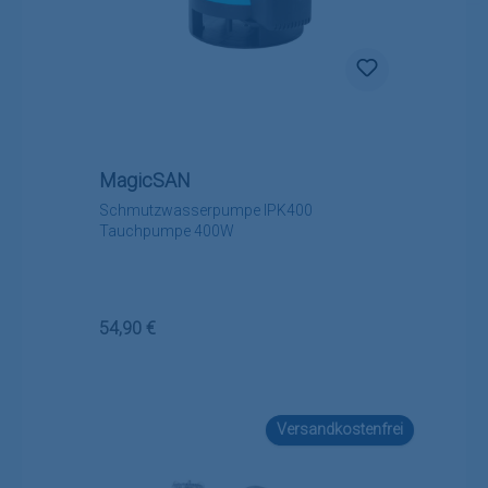
MagicSAN
Schmutzwasserpumpe IPK400
Tauchpumpe 400W
Regulärer Preis:
54,90 €
Versandkostenfrei