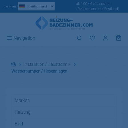
ab 100,- € versandfrei
Zum Hauptinhalt springen
Lieferland
(Deutschland nur Festland)
Du hast 0 Produ
Navigation
Installation / Haustechnik
Wasserpumpen / Hebeanlagen
Marken
Heizung
Bad