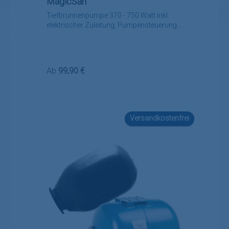
MagicSan
Tiefbrunnenpumpe 370 - 750 Watt inkl.
elektrischer Zuleitung, Pumpensteuerung
wählbar
Regulärer Preis:
Ab
99,90 €
Versandkostenfrei