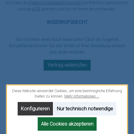
Ich habe die
Datenschutzbestimmungen
zur Kenntnis genommen
und die
AGB
gelesen und bin mit ihnen einverstanden.
WIDERRUFSRECHT
Sie möchten einen Kauf widerrufen? Über die folgende
Schaltfläche können Sie den Widerruf Ihrer Bestellung einfach
und direkt erklären.
Vertrag widerrufen
Diese Website verwendet Cookies, um eine bestmögliche Erfahrung
bieten zu können.
Mehr Informationen ...
Facebook
Instagram
Twitter
YouTube
Konfigurieren
Nur technisch notwendige
Alle Preise inkl. gesetzl. Mehrwertsteuer zzgl.
Versandkosten
.
*innerhalb von Deutschland (nur Festland)
Alle Cookies akzeptieren
**gilt für Lieferungen innerhalb Deutschlands, Lieferzeiten für andere
Länder entnehmen Sie bitte den Hinweisen unter
Liefer-& Versandkosten
.