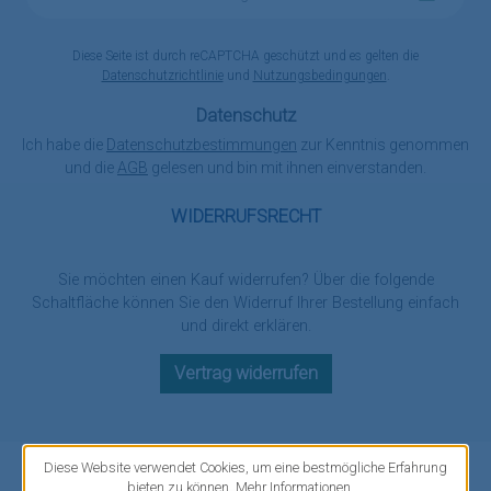
Adresse
*
Diese Seite ist durch reCAPTCHA geschützt und es gelten die
Datenschutzrichtlinie
und
Nutzungsbedingungen
.
Datenschutz
Ich habe die
Datenschutzbestimmungen
zur Kenntnis genommen
und die
AGB
gelesen und bin mit ihnen einverstanden.
WIDERRUFSRECHT
Sie möchten einen Kauf widerrufen? Über die folgende
Schaltfläche können Sie den Widerruf Ihrer Bestellung einfach
und direkt erklären.
Vertrag widerrufen
Diese Website verwendet Cookies, um eine bestmögliche Erfahrung
bieten zu können.
Mehr Informationen ...