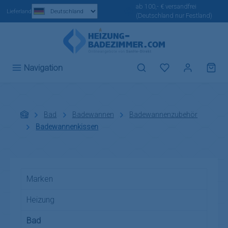
ab 100,- € versandfrei
Zum Hauptinhalt springen
Lieferland
(Deutschland nur Festland)
Du hast 0 Produ
Navigation
Bad
Badewannen
Badewannenzubehör
Badewannenkissen
Marken
Heizung
Bad