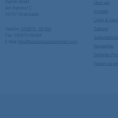
SanHe-Direkt
Über uns
Am Bahnhof 2
Kontakt
02747 Strahwalde
Liefer-& Ver
Zahlung
Telefon:
035873 - 33 900
Fax: 035873-36084
Selbstabhol
E-Mail:
info@heizung-badezimmer.com
Newsletter
Defektes Pro
Fragen zu ei