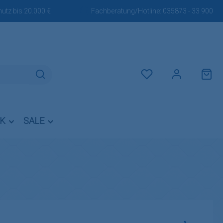
utz bis 20.000 €
Fachberatung/Hotline:
035873 - 33 900
Du hast 0 Produkte auf dem M
IK
SALE