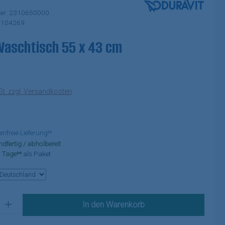
er:
2310650000
:
104269
Waschtisch 55 x 43 cm
eis:
St. zzgl. Versandkosten
freie Lieferung!*
dfertig / abholbereit
-3 Tage**
als Paket
 Gib den gewünschten Wert ein oder benutze die Schaltflächen um die A
In den Warenkorb