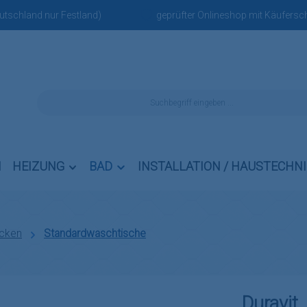
eutschland nur Festland)
geprüfter Onlineshop mit Käufersch
N
HEIZUNG
BAD
INSTALLATION / HAUSTECHN
cken
Standardwaschtische
Duravit