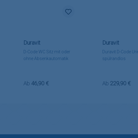
Duravit
Duravit
D-Code WC Sitz mit oder
Duravit D-Code Uri
ohne Absenkautomatik
spülrandlos
Regulärer Preis:
Regulärer Preis
Ab
46,90 €
Ab
229,90 €