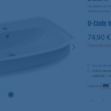
Herstellernumm
Artikelnummer
D-Code 
Regulärer Pr
74,90 €
Preise inkl. Mw
Versandkosten
Sofort versan
Lieferzeit: 1
Lieferland
Produkt Anzahl: