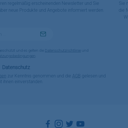
eren regelmäßig erscheinenden Newsletter und Sie
Sie 
 über neue Produkte und Angebote informiert werden.
die 
Wi
geschützt und es gelten die
Datenschutzrichtlinie
und
utzungsbedingungen
.
Datenschutz
gen
zur Kenntnis genommen und die
AGB
gelesen und
it ihnen einverstanden.
Facebook
Instagram
Twitter
YouTube