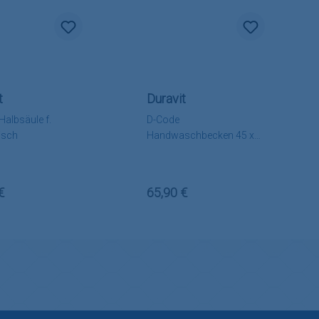
t
Duravit
Halbsäule f.
D-Code
isch
Handwaschbecken 45 x
34 cm
rer Preis:
Regulärer Preis:
€
65,90 €