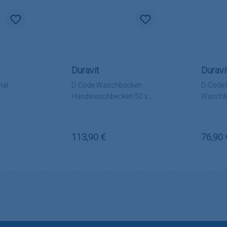
Duravit
Duravi
nal
D-Code Waschbecken
D-Code 
Handwaschbecken 50 x
Wascht
22 cm weiss
:
Regulärer Preis:
Regulä
113,90 €
76,90 