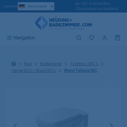
ab 100,- € versandfrei
Zum Hauptinhalt springen
Lieferland
(Deutschland nur Festland)
Du hast 0 Produ
Navigation
Bad
Badkeramik
Toiletten / WC´s
Hänge WCs / Wand WCs
Wand Tiefspül WC
Bildergalerie überspringen