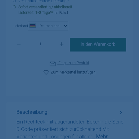
Versandkostenfreie Lieferung!*
Sofort versandfertig / abholbereit
Lieferzeit: 1-3 Tage**
als Paket
Lieferland
Produkt Anzahl: Gib den gewünschten Wert ein oder benutze die Schaltflä
In den Warenkorb
Frage zum Produkt
Zum Merkzettel hinzufügen
Beschreibung
Ein Rechteck mit abgerundeten Ecken - die Serie
D-Code präsentiert sich zurückhaltend.Mit
Varianten und Lösungen für alle er…
Mehr