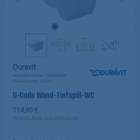
Duravit
Herstellernummer:
2535090000
Artikelnummer:
104251
D-Code Wand-Tiefspül-WC
Regulärer Preis:
114,90 €
Preise inkl. MwSt. zzgl. Versandkosten