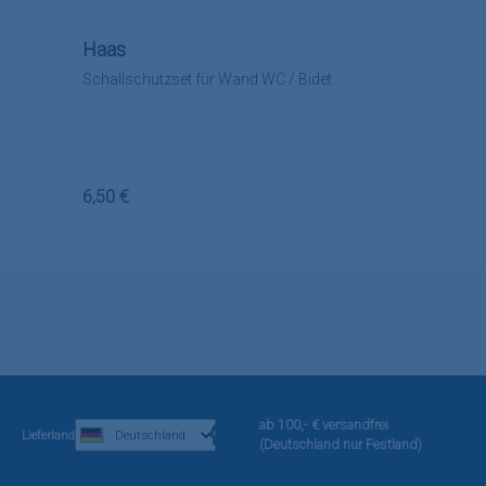
Haas
Schallschutzset für Wand WC / Bidet
Regulärer Preis:
6,50 €
ab 100,- € versandfrei
Lieferland
(Deutschland nur Festland)