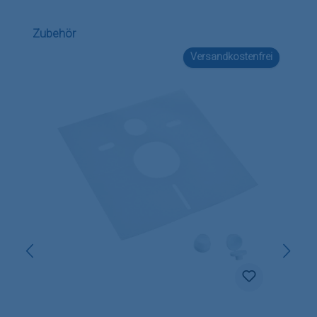
Produktgalerie überspringen
Zubehör
Versandkostenfrei