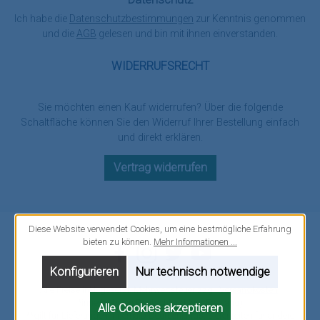
Ich habe die
Datenschutzbestimmungen
zur Kenntnis genommen
und die
AGB
gelesen und bin mit ihnen einverstanden.
WIDERRUFSRECHT
Sie möchten einen Kauf widerrufen? Über die folgende
Schaltfläche können Sie den Widerruf Ihrer Bestellung einfach
und direkt erklären.
Vertrag widerrufen
Diese Website verwendet Cookies, um eine bestmögliche Erfahrung
bieten zu können.
Mehr Informationen ...
Facebook
Instagram
Twitter
YouTube
Konfigurieren
Nur technisch notwendige
Alle Preise inkl. gesetzl. Mehrwertsteuer zzgl.
Versandkosten
.
*innerhalb von Deutschland (nur Festland)
Alle Cookies akzeptieren
**gilt für Lieferungen innerhalb Deutschlands, Lieferzeiten für andere