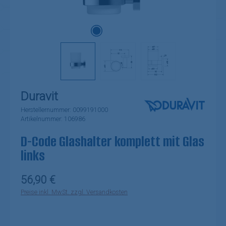
Duravit
Herstellernummer:
0099191000
Artikelnummer:
106986
D-Code Glashalter komplett mit Glas
links
Regulärer Preis:
56,90 €
Preise inkl. MwSt. zzgl. Versandkosten