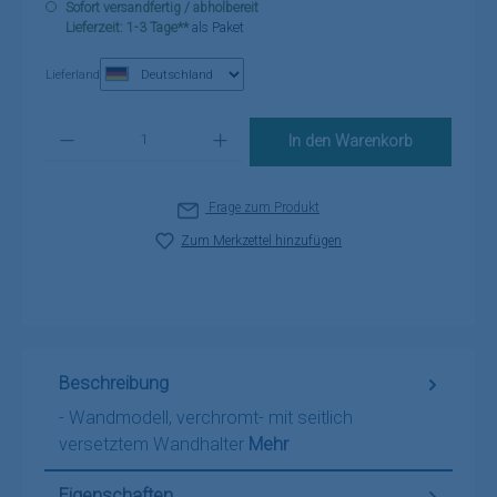
Sofort versandfertig / abholbereit
Lieferzeit: 1-3 Tage**
als Paket
Lieferland
Produkt Anzahl: Gib den gewünschten Wert ein oder benutze die Schaltflä
In den Warenkorb
Frage zum Produkt
Zum Merkzettel hinzufügen
Beschreibung
- Wandmodell, verchromt- mit seitlich
versetztem Wandhalter
Mehr
Eigenschaften