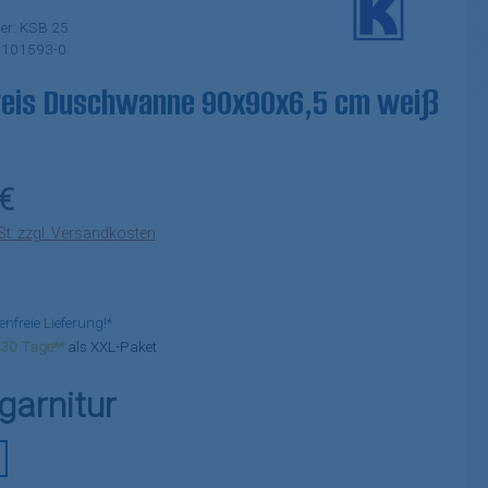
er:
KSB 25
:
101593-0
kreis Duschwanne 90x90x6,5 cm weiß
eis:
€
St. zzgl. Versandkosten
freie Lieferung!*
5-30 Tage**
als XXL-Paket
auswählen
garnitur