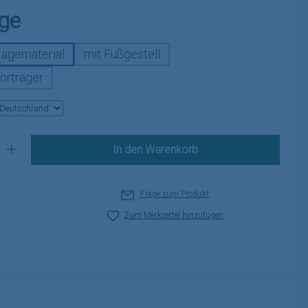
auswählen
ge
agematerial
mit Fußgestell
orträger
 Gib den gewünschten Wert ein oder benutze die Schaltflächen um die A
In den Warenkorb
Frage zum Produkt
Zum Merkzettel hinzufügen