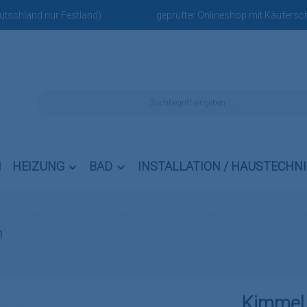
eutschland nur Festland)
geprüfter Onlineshop mit Käufersch
N
HEIZUNG
BAD
INSTALLATION / HAUSTECHN
n
Kimmel