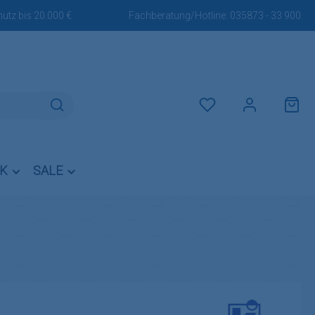
utz bis 20.000 €
Fachberatung/Hotline:
035873 - 33 900
Du hast 0 Produkte auf dem M
IK
SALE