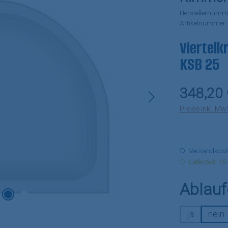
Herstellernumm
Artikelnummer
Viertel
KSB 25
Regulärer Pr
348,20 
Preise inkl. Mw
Versandkosten
Lieferzeit: 1
Ablauf
ja
nein