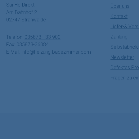
SanHe-Direkt
Über uns
Am Bahnhof 2
Kontakt
02747 Strahwalde
Liefer-& Ver
Zahlung
Telefon:
035873 - 33 900
Fax: 035873-36084
Selbstabhol
E-Mail:
info@heizung-badezimmer.com
Newsletter
Defektes Pro
Fragen zu ei