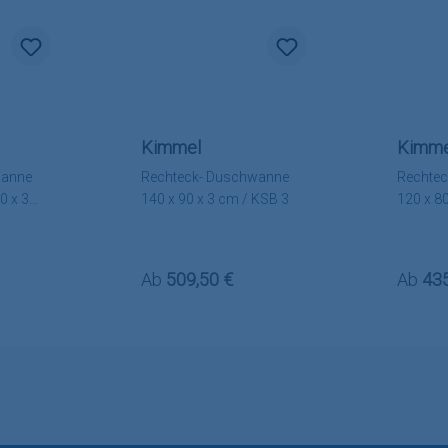
Kimmel
Kimme
wanne
Rechteck- Duschwanne
Rechte
0 x 3
140 x 90 x 3 cm / KSB 3
120 x 8
:
Regulärer Preis:
Regulä
Ab
509,50 €
Ab
435