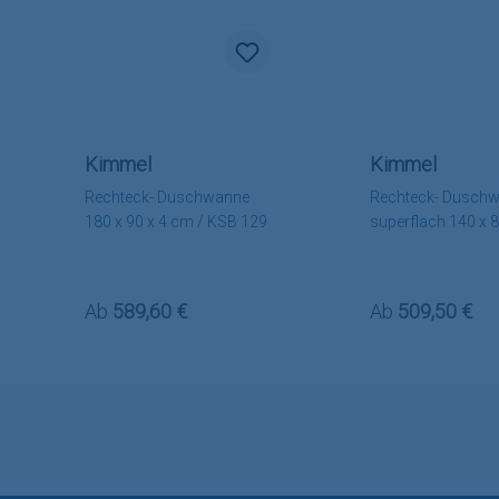
Kimmel
Kimmel
Rechteck- Duschwanne
Rechteck- Dusch
180 x 90 x 4 cm / KSB 129
superflach 140 x 8
cm / KSB 2
Regulärer Preis:
Regulärer Preis
Ab
589,60 €
Ab
509,50 €