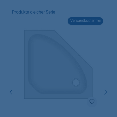
Produktgalerie überspringen
Produkte gleicher Serie
Versandkostenfrei