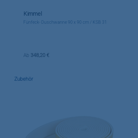
Kimmel
Fünfeck- Duschwanne 90 x 90 cm / KSB 31
Regulärer Preis:
Ab
348,20 €
Produktgalerie überspringen
Zubehör