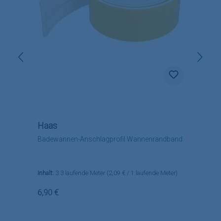
Haas
Badewannen-Anschlagprofil Wannenrandband
Inhalt:
3.3 laufende Meter
(2,09 € / 1 laufende Meter)
Regulärer Preis:
6,90 €