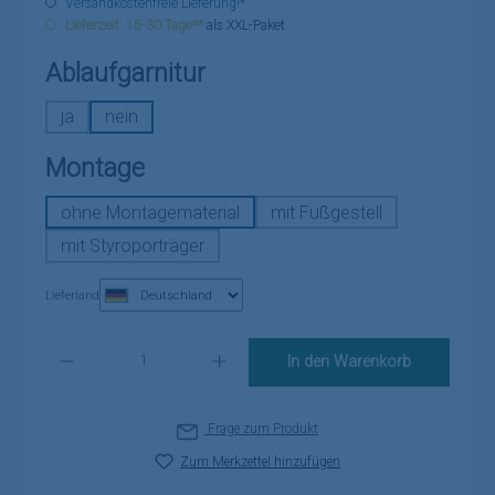
Versandkostenfreie Lieferung!*
Lieferzeit: 15-30 Tage**
als XXL-Paket
auswählen
Ablaufgarnitur
ja
nein
auswählen
Montage
ohne Montagematerial
mit Fußgestell
mit Styroporträger
Lieferland
Produkt Anzahl: Gib den gewünschten Wert ein oder benutze die Schaltflä
In den Warenkorb
Frage zum Produkt
Zum Merkzettel hinzufügen