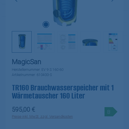
MagicSan
Herstellernummer:
EV 9 S 160 60
Artikelnummer:
610400-S
TR160 Brauchwasserspeicher mit 1
Wärmetauscher 160 Liter
Regulärer Preis:
595,00 €
B
Preise inkl. MwSt. zzgl. Versandkosten