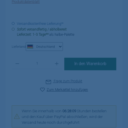
Produktdatenblatt
Versandkostenfreie Lieferung!*
Sofort versandfertig / abholbereit
Lieferzeit: 1-3 Tage**
als halbe-Palette
Lieferland
Produkt Anzahl: Gib den gewünschten Wert ein oder benutze die Schaltflä
In den Warenkorb
Frage zum Produkt
Zum Merkzettel hinzufügen
Wenn Sie innerhalb von
06:28:09
Stunden bestellen
und den Kauf über PayPal abschließen, wird der
Versand heute noch durchgeführt