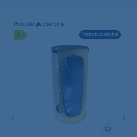
Produktgalerie überspringen
Produkte gleicher Serie
Versandkostenfrei
C