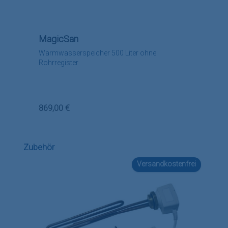
MagicSan
Warmwasserspeicher 500 Liter ohne
Rohrregister
Regulärer Preis:
869,00 €
Produktgalerie überspringen
Zubehör
Versandkostenfrei