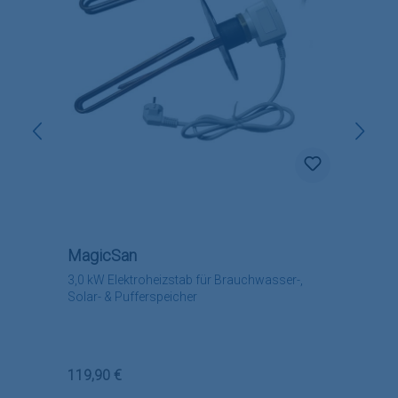
MagicSan
3,0 kW Elektroheizstab für Brauchwasser-,
Solar- & Pufferspeicher
Regulärer Preis:
119,90 €