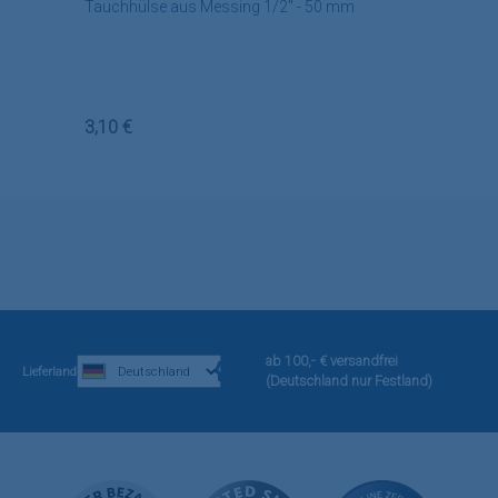
Tauchhülse aus Messing 1/2" - 50 mm
Regulärer Preis:
3,10 €
ab 100,- € versandfrei
Lieferland
(Deutschland nur Festland)