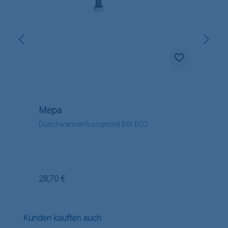
Mepa
Duschwannenfussgestell BW ECO
Regulärer Preis:
28,70 €
Produktgalerie überspringen
Kunden kauften auch