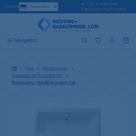
ab 100,- € versandfrei
Zum Hauptinhalt springen
Lieferland
(Deutschland nur Festland)
Du hast 0 Produ
Navigation
Bad
Badewannen
Badewannen Komplett Set
Badewanne 180x80 Komplett Set
Bildergalerie überspringen