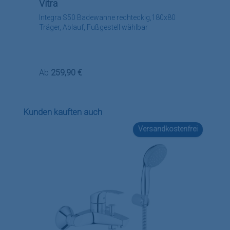
Vitra
Integra S50 Badewanne rechteckig,180x80
Träger, Ablauf, Fußgestell wählbar
Regulärer Preis:
Ab
259,90 €
Produktgalerie überspringen
Kunden kauften auch
Versandkostenfrei