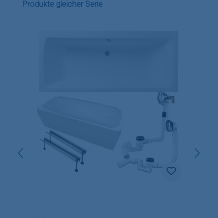
Produktgalerie überspringen
Produkte gleicher Serie