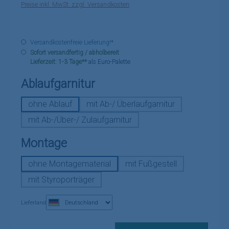
Preise inkl. MwSt. zzgl. Versandkosten
Versandkostenfreie Lieferung!*
Sofort versandfertig / abholbereit
Lieferzeit: 1-3 Tage**
als Euro-Palette
auswählen
Ablaufgarnitur
ohne Ablauf
mit Ab-/ Überlaufgarnitur
mit Ab-/Über-/ Zulaufgarnitur
auswählen
Montage
ohne Montagematerial
mit Fußgestell
mit Styroporträger
Lieferland
Produkt Anzahl: Gib den gewünschten Wert ein oder benutze die Schaltflä