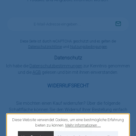
E-
Mail-
Adresse
*
Diese Seite ist durch reCAPTCHA geschützt und es gelten die
Datenschutzrichtlinie
und
Nutzungsbedingungen
.
Datenschutz
Ich habe die
Datenschutzbestimmungen
zur Kenntnis genommen
und die
AGB
gelesen und bin mit ihnen einverstanden.
WIDERRUFSRECHT
Sie möchten einen Kauf widerrufen? Über die folgende
Schaltfläche können Sie den Widerruf Ihrer Bestellung einfach
und direkt erklären.
Diese Website verwendet Cookies, um eine bestmögliche Erfahrung
bieten zu können.
Mehr Informationen ...
Vertrag widerrufen