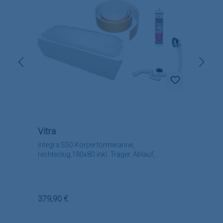
Vitra
Integra S50 Körperformwanne,
rechteckig,180x80 inkl. Träger, Ablauf,
Randband, Silikon
Regulärer Preis:
379,90 €