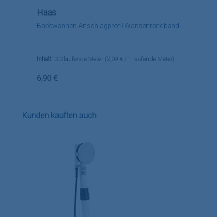
Haas
Badewannen-Anschlagprofil Wannenrandband
Inhalt:
3.3 laufende Meter
(2,09 € / 1 laufende Meter)
Regulärer Preis:
6,90 €
Produktgalerie überspringen
Kunden kauften auch