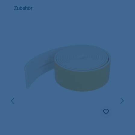
Produktgalerie überspringen
Zubehör