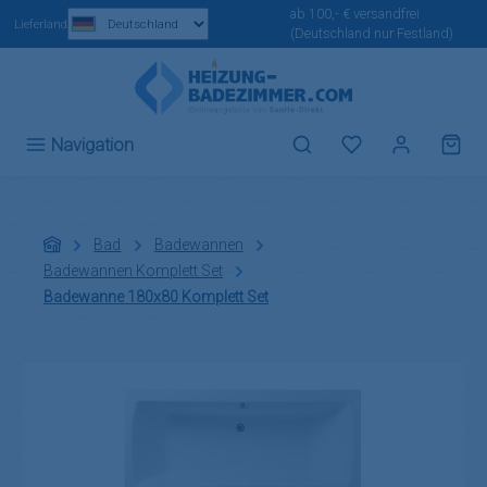
ab 100,- € versandfrei
Zum Hauptinhalt springen
Lieferland
(Deutschland nur Festland)
Du hast 0 Produ
Navigation
Bad
Badewannen
Badewannen Komplett Set
Badewanne 180x80 Komplett Set
Bildergalerie überspringen