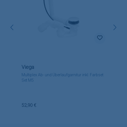
Viega
Multiplex Ab- und Überlaufgarnitur inkl. Farbset
Set M5
Regulärer Preis:
52,90 €