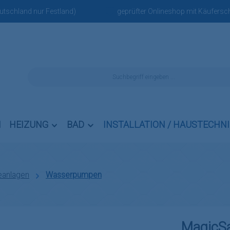
eutschland nur Festland)
geprüfter Onlineshop mit Käufersch
N
HEIZUNG
BAD
INSTALLATION / HAUSTECHN
anlagen
Wasserpumpen
MagicS