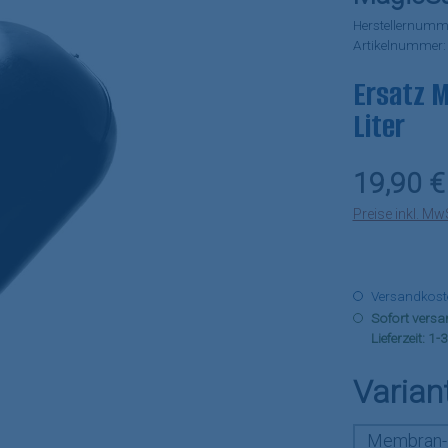
Herstellernumm
Artikelnummer
Ersatz 
Liter
Regulärer Pr
19,90 €
Preise inkl. Mw
Versandkosten
Sofort versan
Lieferzeit: 1
Varian
Membran-