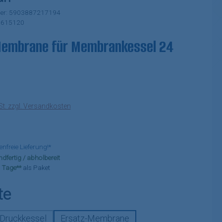
er:
5903887217194
:
615120
Membrane für Membrankessel 24
eis:
St. zzgl. Versandkosten
freie Lieferung!*
dfertig / abholbereit
-3 Tage**
als Paket
auswählen
te
Druckkessel
Ersatz-Membrane