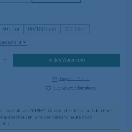
auswählen
50 Liter
80/100 Liter
100 Liter
(Diese Option ist zurzeit nich
 Gib den gewünschten Wert ein oder benutze die Schaltflächen um die A
In den Warenkorb
Frage zum Produkt
Zum Merkzettel hinzufügen
e innerhalb von
10:38:41
Stunden bestellen und den Kauf
yPal abschließen, wird der Versand heute noch
führt