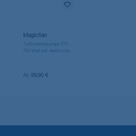
MagicSan
Tiefbrunnenpumpe 370 -
750 Watt inkl. elektrischer
Zuleitung,
Pumpensteuerung
wählbar
Regulärer Preis:
Ab
99,90 €