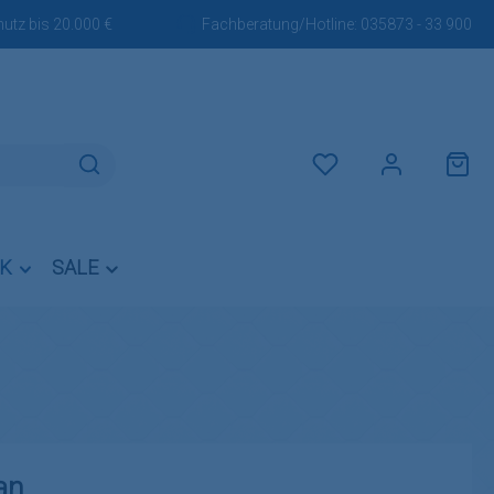
utz bis 20.000 €
Fachberatung/Hotline:
035873 - 33 900
Du hast 0 Produkte auf dem M
IK
SALE
an