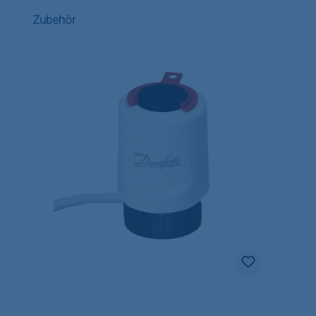
Produktgalerie überspringen
Zubehör