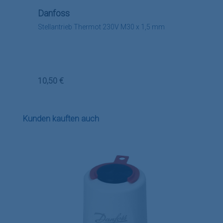
Danfoss
Stellantrieb Thermot 230V M30 x 1,5 mm
Regulärer Preis:
10,50 €
Produktgalerie überspringen
Kunden kauften auch