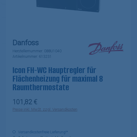
Danfoss
Herstellernummer:
088U1040
Artikelnummer:
613231
Icon FH-WC Hauptregler für
Flächenheizung für maximal 8
Raumthermostate
Regulärer Preis:
101,82 €
Preise inkl. MwSt. zzgl. Versandkosten
Versandkostenfreie Lieferung!*