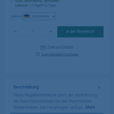
Sofort versandfertig / abholbereit
Lieferzeit: 1-3 Tage**
als Paket
Lieferland
Produkt Anzahl: Gib den gewünschten Wert ein oder benutze die Schaltflä
In den Warenkorb
Frage zum Produkt
Zum Merkzettel hinzufügen
Beschreibung
Diese Regelklemmleiste dient der Verdrahtung
der Raumthermostate mit den thermischen
Stellantrieben. Der Hauptregler verfügt…
Mehr