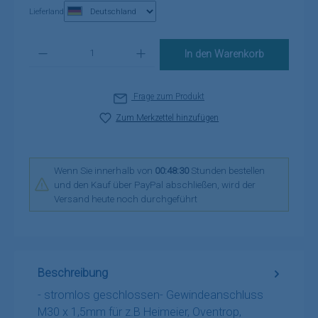
Lieferland
Produkt Anzahl: Gib den gewünschten Wert ein oder benutze die Schaltflä
In den Warenkorb
Frage zum Produkt
Zum Merkzettel hinzufügen
Wenn Sie innerhalb von
00:48:30
Stunden bestellen
und den Kauf über PayPal abschließen, wird der
Versand heute noch durchgeführt
Beschreibung
- stromlos geschlossen- Gewindeanschluss
M30 x 1,5mm für z.B Heimeier, Oventrop,