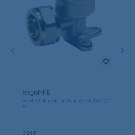
MagicPIPE
easyFIX Schraubfitting Wandscheibe 16 x 1/2"
IG
Regulärer Preis:
3,64 €