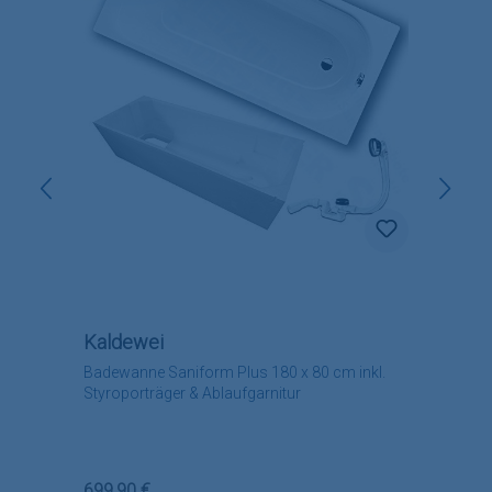
Kaldewei
Badewanne Saniform Plus 180 x 80 cm inkl.
Styroporträger & Ablaufgarnitur
Regulärer Preis:
699,90 €