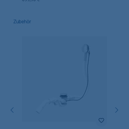
Produktgalerie überspringen
Zubehör