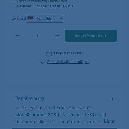
Sofort versandfertig / abholbereit
Lieferzeit: 1-3 Tage**
als Euro-Palette
Lieferland
Produkt Anzahl: Gib den gewünschten Wert ein oder benutze die Schaltflä
In den Warenkorb
Frage zum Produkt
Zum Merkzettel hinzufügen
Beschreibung
- hochwertige Stahl-Email Badewanne-
Modellnummer: 373-1- Nutzinhalt 123 l abzgl.
durchschnittlich 70 l Verdrängung- einsitz…
Mehr