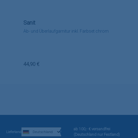
Sanit
Ab- und Überlaufgarnitur inkl. Farbset chrom
Regulärer Preis:
44,90 €
ab 100,- € versandfrei
Lieferland
(Deutschland nur Festland)