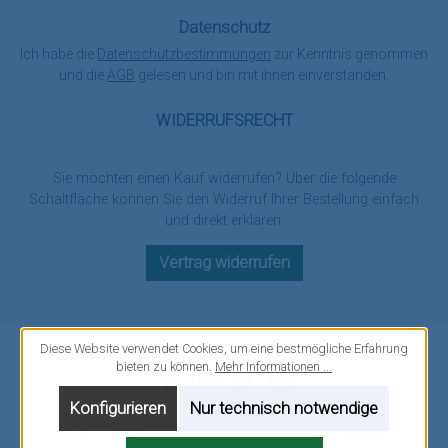
Datenschutz
Ich habe die
Datenschutzbestimmungen
zur Kenntnis genommen
und die
AGB
gelesen und bin mit ihnen einverstanden.
WIDERRUFSRECHT
Sie möchten einen Kauf widerrufen? Über die folgende
Schaltfläche können Sie den Widerruf Ihrer Bestellung einfach
und direkt erklären.
Vertrag widerrufen
Diese Website verwendet Cookies, um eine bestmögliche Erfahrung
bieten zu können.
Mehr Informationen ...
Facebook
Instagram
Twitter
YouTube
Konfigurieren
Nur technisch notwendige
Alle Preise inkl. gesetzl. Mehrwertsteuer zzgl.
Versandkosten
.