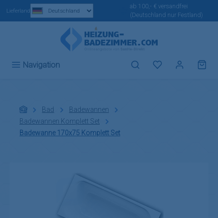
ab 100,- € versandfrei
Zum Hauptinhalt springen
Lieferland
(Deutschland nur Festland)
Du hast 0 Produ
Navigation
Bad
Badewannen
Badewannen Komplett Set
Badewanne 170x75 Komplett Set
Bildergalerie überspringen