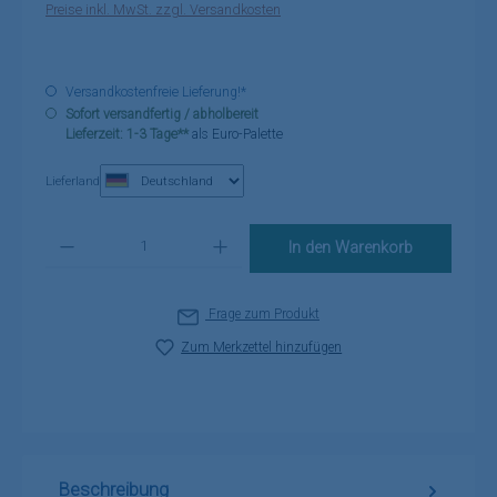
Preise inkl. MwSt. zzgl. Versandkosten
Versandkostenfreie Lieferung!*
Sofort versandfertig / abholbereit
Lieferzeit: 1-3 Tage**
als Euro-Palette
Lieferland
Produkt Anzahl: Gib den gewünschten Wert ein oder benutze die Schaltflä
In den Warenkorb
Frage zum Produkt
Zum Merkzettel hinzufügen
Beschreibung