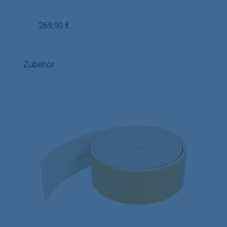
Regulärer Preis:
269,90 €
Produktgalerie überspringen
Zubehör