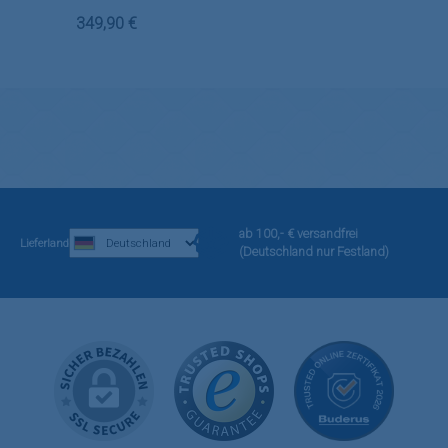
Regulärer Preis:
349,90 €
ab 100,- € versandfrei
Lieferland
(Deutschland nur Festland)