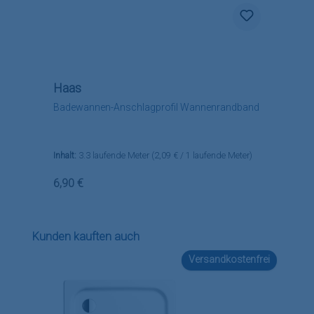
Haas
Badewannen-Anschlagprofil Wannenrandband
Inhalt:
3.3 laufende Meter
(2,09 € / 1 laufende Meter)
Regulärer Preis:
6,90 €
Produktgalerie überspringen
Kunden kauften auch
Versandkostenfrei