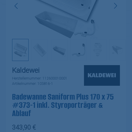
Kaldewei
Herstellernummer:
112600010001
Artikelnummer:
103816-1
Badewanne Saniform Plus 170 x 75
#373-1 inkl. Styroporträger &
Ablauf
Regulärer Preis:
343,90 €