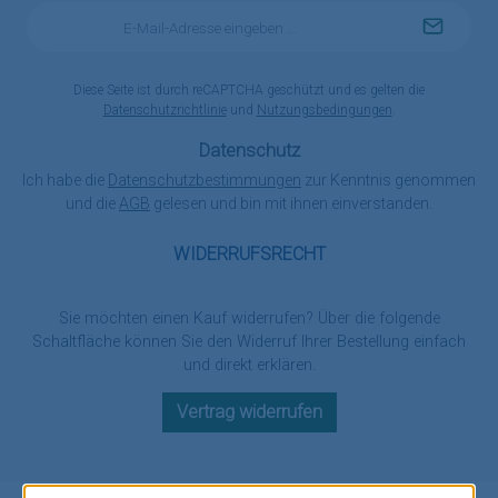
E-
Mail-
Adresse
*
Diese Seite ist durch reCAPTCHA geschützt und es gelten die
Datenschutzrichtlinie
und
Nutzungsbedingungen
.
Datenschutz
Ich habe die
Datenschutzbestimmungen
zur Kenntnis genommen
und die
AGB
gelesen und bin mit ihnen einverstanden.
WIDERRUFSRECHT
Sie möchten einen Kauf widerrufen? Über die folgende
Schaltfläche können Sie den Widerruf Ihrer Bestellung einfach
und direkt erklären.
Vertrag widerrufen