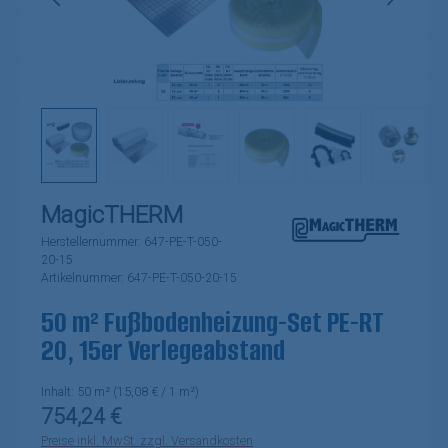
MagicTHERM
Herstellernummer:
647-PE-T-050-
20-15
Artikelnummer:
647-PE-T-050-20-15
50 m² Fußbodenheizung-Set PE-RT
20, 15er Verlegeabstand
Inhalt:
50 m²
(15,08 € / 1 m²)
Regulärer Preis:
754,24 €
Preise inkl. MwSt. zzgl. Versandkosten