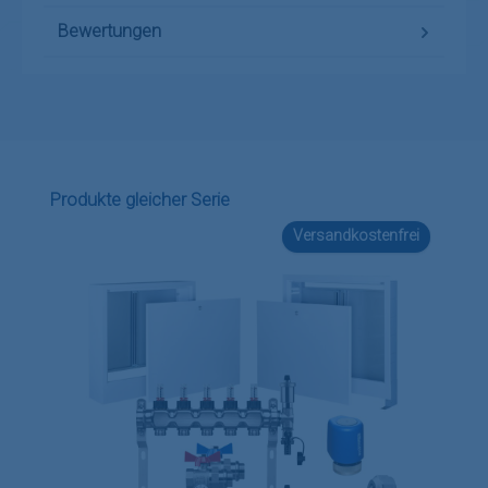
Bewertungen
Produktgalerie überspringen
Produkte gleicher Serie
Versandkostenfrei