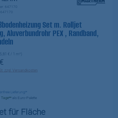
er:
647170
:
647170
bodenheizung Set m. Rolljet
, Aluverbundrohr PEX , Randband,
adeln
5,81 € / 1 m²)
eis:
€
St. zzgl. Versandkosten
freie Lieferung!*
-3 Tage**
als Euro-Palette
auswählen
et für Fläche