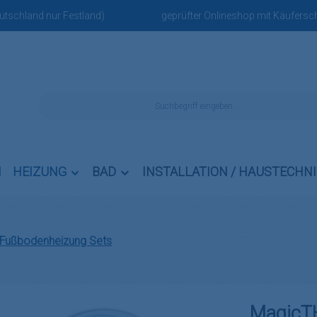
eutschland nur Festland)
geprüfter Onlineshop mit Käufersch
N
HEIZUNG
BAD
INSTALLATION / HAUSTECHN
Fußbodenheizung Sets
Magic