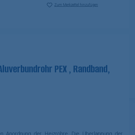
Zum Merkzettel hinzufügen
Aluverbundrohr PEX , Randband,
chen Anordnung der Heizröhre. Die Überlappung der