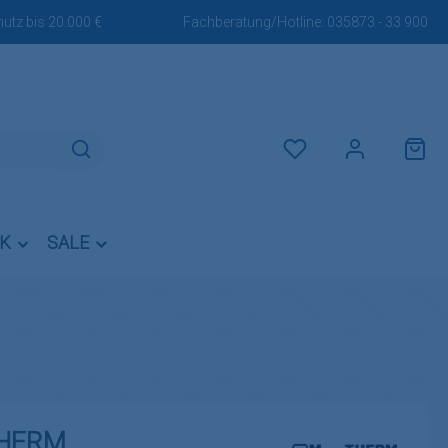
utz bis 20.000 €
Fachberatung/Hotline:
035873 - 33 900
Du hast 0 Produkte auf dem M
IK
SALE
THERM