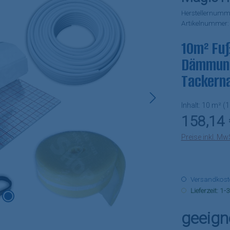
Herstellernumm
Artikelnummer
10m² Fuß
Dämmung
Tackern
Inhalt:
10 m²
(1
Regulärer Pr
158,14 
Preise inkl. Mw
Versandkosten
Lieferzeit: 1
geeign