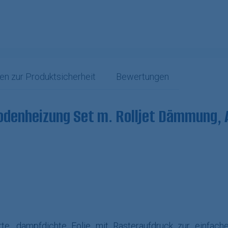
en zur Produktsicherheit
Bewertungen
denheizung Set m. Rolljet Dämmung, 
erte, dampfdichte Folie mit Rasteraufdruck zur einfa