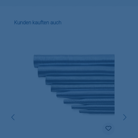
Produktgalerie überspringen
Kunden kauften auch