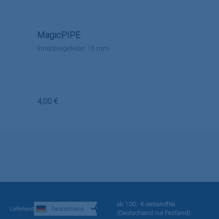
MagicPIPE
Innenbiegefeder 16 mm
Regulärer Preis:
4,00 €
ab 100,- € versandfrei
Lieferland
(Deutschland nur Festland)