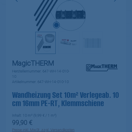
MagicTHERM
Herstellernummer:
647-WH-14-010-
10
Artikelnummer:
647-WH-14-010-10
Wandheizung Set 10m² Verlegeab. 10
cm 16mm PE-RT, Klemmschiene
Inhalt:
10 m²
(9,99 € / 1 m²)
Regulärer Preis:
99,90 €
Preise inkl. MwSt. zzgl. Versandkosten