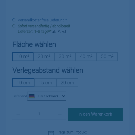
Versandkostenfreie Lieferung!*
Sofort versandfertig / abholbereit
Lieferzeit: 1-3 Tage**
als Paket
auswählen
Fläche wählen
10 m²
20 m²
30 m²
40 m²
50 m²
auswählen
Verlegeabstand wählen
10 cm
15 cm
20 cm
Lieferland
Produkt Anzahl: Gib den gewünschten Wert ein oder benutze die Schaltflä
In den Warenkorb
Frage zum Produkt