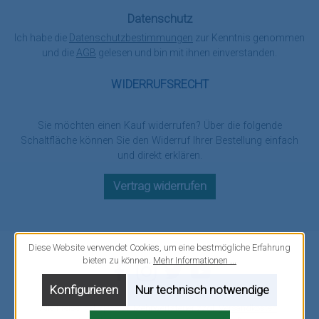
Datenschutz
Ich habe die
Datenschutzbestimmungen
zur Kenntnis genommen
und die
AGB
gelesen und bin mit ihnen einverstanden.
WIDERRUFSRECHT
Sie möchten einen Kauf widerrufen? Über die folgende
Schaltfläche können Sie den Widerruf Ihrer Bestellung einfach
und direkt erklären.
Vertrag widerrufen
Diese Website verwendet Cookies, um eine bestmögliche Erfahrung
bieten zu können.
Mehr Informationen ...
Facebook
Instagram
Twitter
YouTube
Konfigurieren
Nur technisch notwendige
Alle Preise inkl. gesetzl. Mehrwertsteuer zzgl.
Versandkosten
.