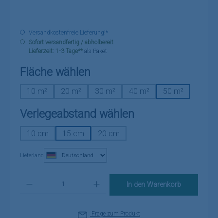
Versandkostenfreie Lieferung!*
Sofort versandfertig / abholbereit
Lieferzeit: 1-3 Tage**
als Paket
auswählen
Fläche wählen
10 m²
20 m²
30 m²
40 m²
50 m²
auswählen
Verlegeabstand wählen
10 cm
15 cm
20 cm
Lieferland
Produkt Anzahl: Gib den gewünschten Wert ein oder benutze die Schaltflä
In den Warenkorb
Frage zum Produkt