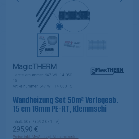
MagicTHERM
Herstellernummer:
647-WH-14-050-
15
Artikelnummer:
647-WH-14-050-15
Wandheizung Set 50m² Verlegeab.
15 cm 16mm PE-RT, Klemmschi
Inhalt:
50 m²
(5,92 € / 1 m²)
Regulärer Preis:
295,90 €
Preise inkl. MwSt. zzgl. Versandkosten