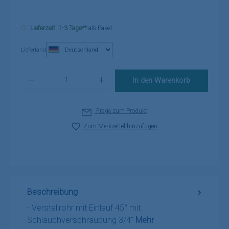
Lieferzeit: 1-3 Tage**
als Paket
Lieferland
Produkt Anzahl: Gib den gewünschten Wert ein oder benutze die Schaltflä
In den Warenkorb
Frage zum Produkt
Zum Merkzettel hinzufügen
Beschreibung
- Verstellrohr mit Einlauf 45° mit
Schlauchverschraubung 3/4"
Mehr