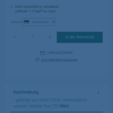
Sofort versandfertig / abholbereit
Lieferzeit: 1-3 Tage**
als Paket
Lieferland
Produkt Anzahl: Gib den gewünschten Wert ein oder benutze die Schaltflä
In den Warenkorb
Frage zum Produkt
Zum Merkzettel hinzufügen
Beschreibung
- gefertigt aus Stahl 10332- elektrolytisch
verzinkt- Antrieb Torx T25
Mehr