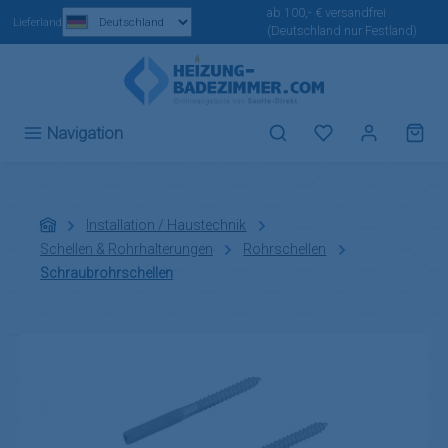
ab 100,- € versandfrei
Zum Hauptinhalt springen
Lieferland
(Deutschland nur Festland)
Du hast 0 Produ
Navigation
Installation / Haustechnik
Schellen & Rohrhalterungen
Rohrschellen
Schraubrohrschellen
Bildergalerie überspringen