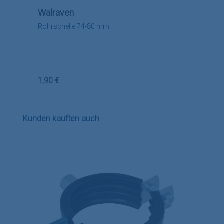
Walraven
Rohrschelle 74-80 mm
Regulärer Preis:
1,90 €
Produktgalerie überspringen
Kunden kauften auch