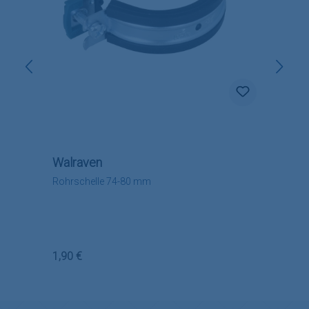
Walraven
Rohrschelle 74-80 mm
Regulärer Preis:
1,90 €