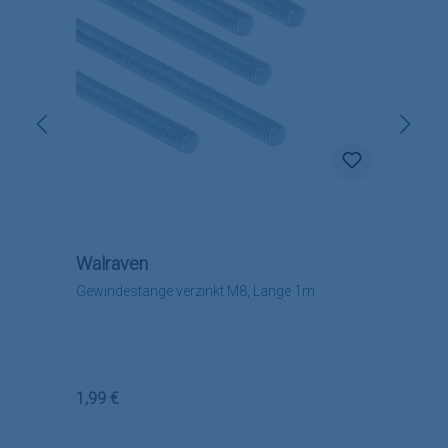
Walraven
Gewindestange verzinkt M8, Länge 1m
Regulärer Preis:
1,99 €