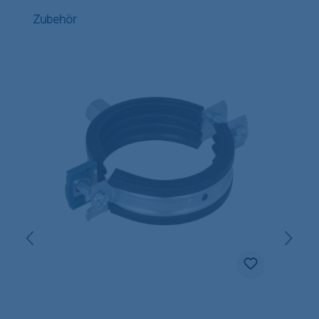
Produktgalerie überspringen
Zubehör