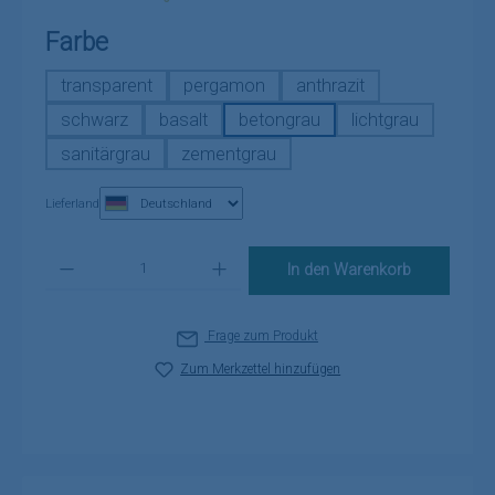
auswählen
Farbe
transparent
pergamon
anthrazit
schwarz
basalt
betongrau
lichtgrau
sanitärgrau
zementgrau
Lieferland
Produkt Anzahl: Gib den gewünschten Wert ein oder benutze die Schaltflä
In den Warenkorb
Frage zum Produkt
Zum Merkzettel hinzufügen