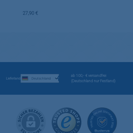
Regulärer Preis:
27,90 €
ab 100,- € versandfrei
Lieferland
(Deutschland nur Festland)