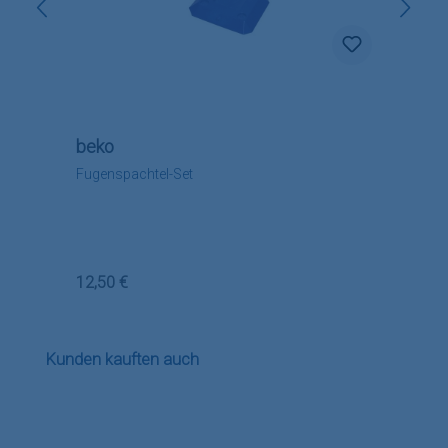
beko
Fugenspachtel-Set
Regulärer Preis:
12,50 €
Produktgalerie überspringen
Kunden kauften auch