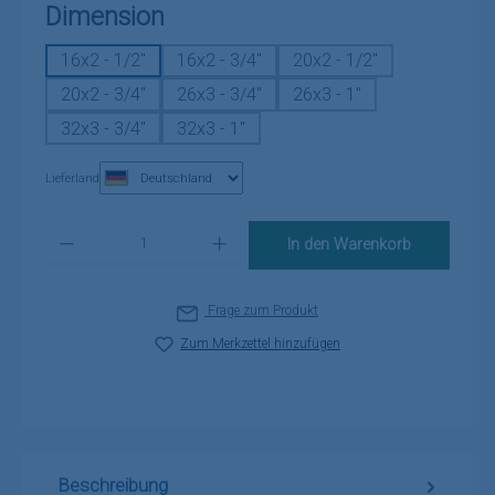
auswählen
Dimension
16x2 - 1/2"
16x2 - 3/4"
20x2 - 1/2"
20x2 - 3/4"
26x3 - 3/4"
26x3 - 1"
32x3 - 3/4"
32x3 - 1"
Lieferland
Produkt Anzahl: Gib den gewünschten Wert ein oder benutze die Schaltflä
In den Warenkorb
Frage zum Produkt
Zum Merkzettel hinzufügen
Beschreibung