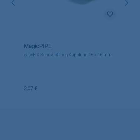
MagicPIPE
easyFIX Schraubfitting Kupplung 16 x 16 mm
Regulärer Preis:
3,07 €