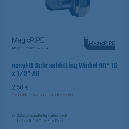
MagicPIPE
Artikelnummer:
621734
easyFIX Schraubfitting Winkel 90° 16
x 1/2" AG
Regulärer Preis:
2,50 €
Preise inkl. MwSt. zzgl. Versandkosten
Sofort versandfertig / abholbereit
Lieferzeit: 1-3 Tage**
als Paket