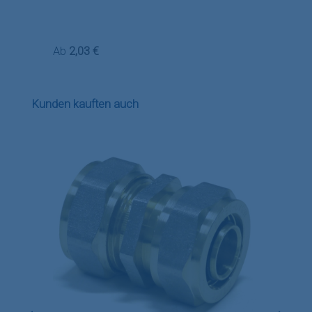
Regulärer Preis:
Ab
2,03 €
Produktgalerie überspringen
Kunden kauften auch