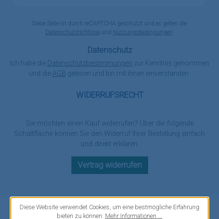
Adresse
*
Diese Seite ist durch reCAPTCHA geschützt und es gelten die
Datenschutzrichtlinie
und
Nutzungsbedingungen
.
Datenschutz
Ich habe die
Datenschutzbestimmungen
zur Kenntnis genommen
und die
AGB
gelesen und bin mit ihnen einverstanden.
WIDERRUFSRECHT
Sie möchten einen Kauf widerrufen? Über die folgende
Schaltfläche können Sie den Widerruf Ihrer Bestellung einfach
und direkt erklären.
Vertrag widerrufen
Diese Website verwendet Cookies, um eine bestmögliche Erfahrung
bieten zu können.
Mehr Informationen ...