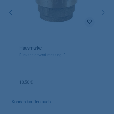
Hausmarke
Rückschlagventil messing 1"
Regulärer Preis:
10,50 €
Produktgalerie überspringen
Kunden kauften auch