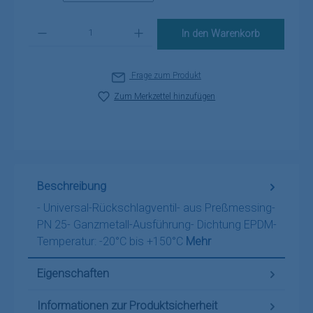
Produkt Anzahl: Gib den gewünschten Wert ein oder benutze die Schaltflä
In den Warenkorb
Frage zum Produkt
Zum Merkzettel hinzufügen
Beschreibung
- Universal-Rückschlagventil- aus Preßmessing-
PN 25- Ganzmetall-Ausführung- Dichtung EPDM-
Temperatur: -20°C bis +150°C
Mehr
Eigenschaften
Informationen zur Produktsicherheit