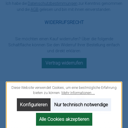
Ich habe die
Datenschutzbestimmungen
zur Kenntnis genommen
und die
AGB
gelesen und bin mit ihnen einverstanden.
WIDERRUFSRECHT
Sie möchten einen Kauf widerrufen? Über die folgende
Schaltfläche können Sie den Widerruf Ihrer Bestellung einfach
und direkt erklären.
Vertrag widerrufen
Diese Website verwendet Cookies, um eine bestmögliche Erfahrung
bieten zu können.
Mehr Informationen ...
Facebook
Instagram
Twitter
YouTube
Konfigurieren
Nur technisch notwendige
Alle Preise inkl. gesetzl. Mehrwertsteuer zzgl.
Versandkosten
.
*innerhalb von Deutschland (nur Festland)
Alle Cookies akzeptieren
**gilt für Lieferungen innerhalb Deutschlands, Lieferzeiten für andere
Länder entnehmen Sie bitte den Hinweisen unter
Liefer-& Versandkosten
.