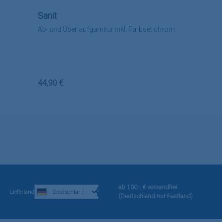
Sanit
Ab- und Überlaufgarnitur inkl. Farbset chrom
Regulärer Preis:
44,90 €
ab 100,- € versandfrei
Lieferland
(Deutschland nur Festland)