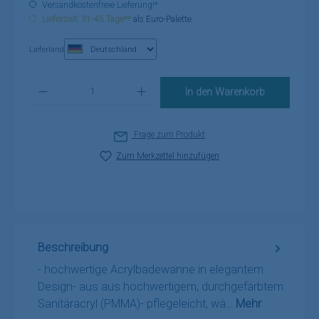
Versandkostenfreie Lieferung!*
Lieferzeit: 31-45 Tage**
als Euro-Palette
Lieferland
Produkt Anzahl: Gib den gewünschten Wert ein oder benutze die Schaltflä
In den Warenkorb
Frage zum Produkt
Zum Merkzettel hinzufügen
Beschreibung
- hochwertige Acrylbadewanne in elegantem
Design- aus aus hochwertigem, durchgefärbtem
Sanitäracryl (PMMA)- pflegeleicht, wä…
Mehr