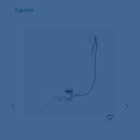
Produktgalerie überspringen
Zubehör