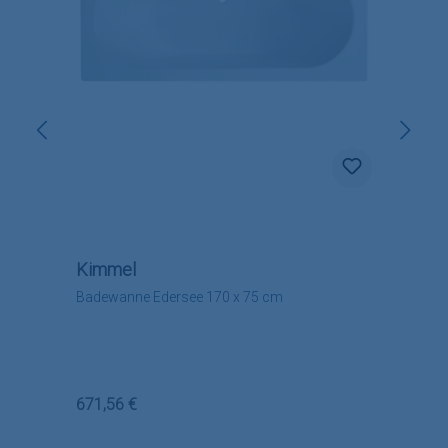
Kimmel
Badewanne Edersee 170 x 75 cm
Regulärer Preis:
671,56 €