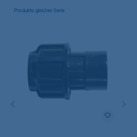
Produktgalerie überspringen
Produkte gleicher Serie