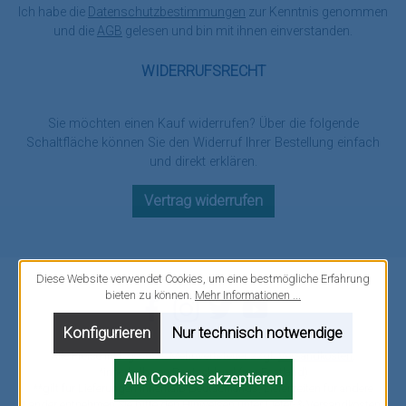
Ich habe die
Datenschutzbestimmungen
zur Kenntnis genommen
und die
AGB
gelesen und bin mit ihnen einverstanden.
WIDERRUFSRECHT
Sie möchten einen Kauf widerrufen? Über die folgende
Schaltfläche können Sie den Widerruf Ihrer Bestellung einfach
und direkt erklären.
Vertrag widerrufen
Diese Website verwendet Cookies, um eine bestmögliche Erfahrung
bieten zu können.
Mehr Informationen ...
Facebook
Instagram
Twitter
YouTube
Konfigurieren
Nur technisch notwendige
Alle Preise inkl. gesetzl. Mehrwertsteuer zzgl.
Versandkosten
.
*innerhalb von Deutschland (nur Festland)
Alle Cookies akzeptieren
**gilt für Lieferungen innerhalb Deutschlands, Lieferzeiten für andere
Länder entnehmen Sie bitte den Hinweisen unter
Liefer-& Versandkosten
.