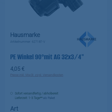
Hausmarke
Artikelnummer:
627187-V
PE Winkel 90°mit AG 32x3/4"
Regulärer Preis:
4,05 €
Preise inkl. MwSt. zzgl. Versandkosten
Sofort versandfertig / abholbereit
Lieferzeit: 1-3 Tage**
als Paket
auswählen
Art