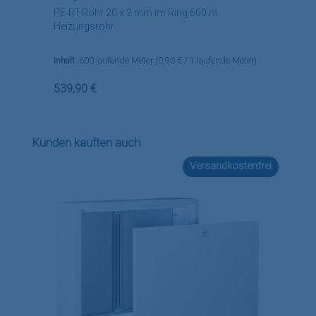
PE-RT-Rohr 20 x 2 mm im Ring 600 m
Heizungsrohr
Inhalt:
600 laufende Meter
(0,90 € / 1 laufende Meter)
Regulärer Preis:
539,90 €
Produktgalerie überspringen
Kunden kauften auch
Versandkostenfrei