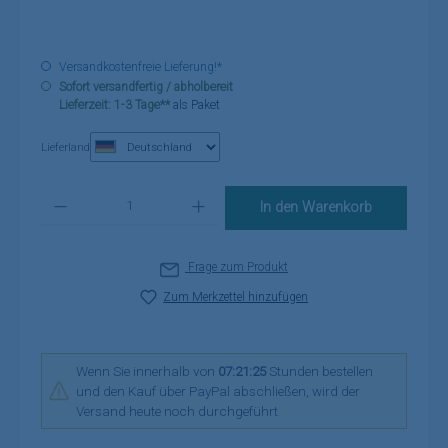
Versandkostenfreie Lieferung!*
Sofort versandfertig / abholbereit
Lieferzeit: 1-3 Tage**
als Paket
Lieferland
Produkt Anzahl: Gib den gewünschten Wert ein oder benutze die Schaltflä
In den Warenkorb
Frage zum Produkt
Zum Merkzettel hinzufügen
Wenn Sie innerhalb von
07:21:25
Stunden bestellen
und den Kauf über PayPal abschließen, wird der
Versand heute noch durchgeführt