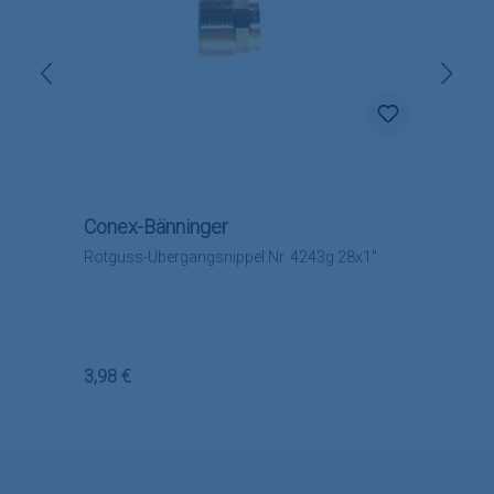
Conex-Bänninger
Rotguss-Übergangsnippel Nr. 4243g 28x1"
Regulärer Preis:
3,98 €