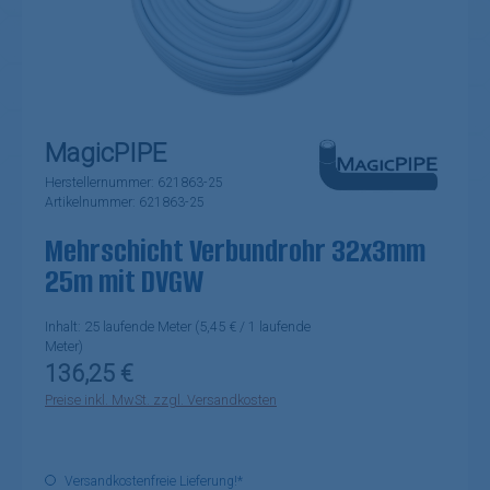
MagicPIPE
Herstellernummer:
621863-25
Artikelnummer:
621863-25
Mehrschicht Verbundrohr 32x3mm
25m mit DVGW
Inhalt:
25 laufende Meter
(5,45 € / 1 laufende
Meter)
Regulärer Preis:
136,25 €
Preise inkl. MwSt. zzgl. Versandkosten
Versandkostenfreie Lieferung!*