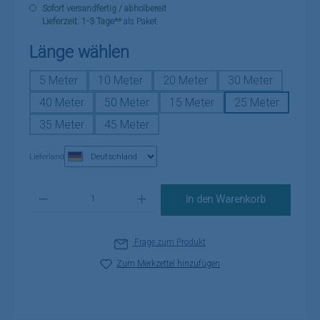
Sofort versandfertig / abholbereit
Lieferzeit: 1-3 Tage**
als Paket
auswählen
Länge wählen
5 Meter
10 Meter
20 Meter
30 Meter
40 Meter
50 Meter
15 Meter
25 Meter
35 Meter
45 Meter
Lieferland
Produkt Anzahl: Gib den gewünschten Wert ein oder benutze die Schaltflä
In den Warenkorb
Frage zum Produkt
Zum Merkzettel hinzufügen