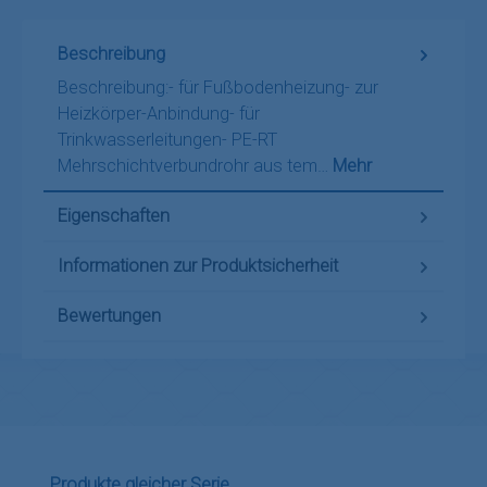
Beschreibung
Beschreibung:- für Fußbodenheizung- zur
Heizkörper-Anbindung- für
Trinkwasserleitungen- PE-RT
Mehrschichtverbundrohr aus tem…
Mehr
Eigenschaften
Informationen zur Produktsicherheit
Bewertungen
Produktgalerie überspringen
Produkte gleicher Serie