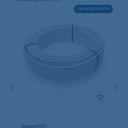
Versandkostenfrei
MagicPIPE