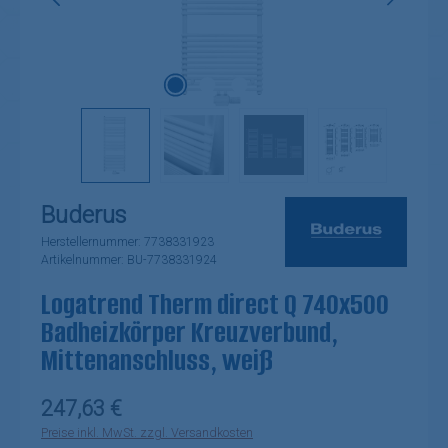
Buderus
Herstellernummer:
7738331923
Artikelnummer:
BU-7738331924
Logatrend Therm direct Q 740x500
Badheizkörper Kreuzverbund,
Mittenanschluss, weiß
Regulärer Preis:
247,63 €
Preise inkl. MwSt. zzgl. Versandkosten