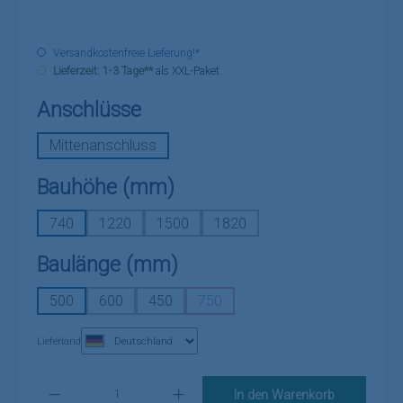
Versandkostenfreie Lieferung!*
Lieferzeit: 1-3 Tage**
als XXL-Paket
auswählen
Anschlüsse
Mittenanschluss
auswählen
Bauhöhe (mm)
740
1220
1500
1820
auswählen
Baulänge (mm)
500
600
450
750
(Diese Option ist zurzeit nicht verfü
Lieferland
Produkt Anzahl: Gib den gewünschten Wert ein oder benutze die Schaltflä
In den Warenkorb